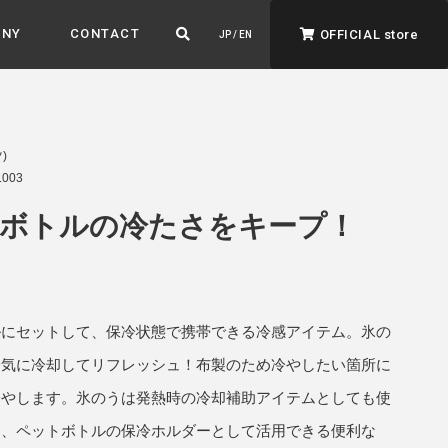
ANY
CONTACT
OFFICIAL store
JP / EN
)
003
ボトルの冷たさをキープ！
ADVANTAGE&VISION
強みとビジョン
ルにセットして、保冷状態で携帯できる冷感アイテム。氷の
暮らし、イロドル
ト
一気に冷却してリフレッシュ！布製のため冷やしたい箇所に
冷やします。氷のうは発熱時の冷却補助アイテムとしても使
は、ペットボトルの保冷ホルダーとして活用できる便利な