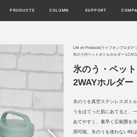
PRODUCTS
COLUMN
SUPPORT
COMP
カテゴリから選ぶ
家電
cyu
Life on Products(ライフオンプロダクツ
ーザー / ルームスプレー / ア
氷のう付ペットボトルホルダー LCACL
家事・生活雑貨
 etc
UU
氷のう・ペット
ルームフレグランス
 / スピーカー / モバイルバッ
 アダプター etc
2WAYホルダー
ビューティー
s more
GE
PROFILE
家電 / 加湿器 / ハンディファ
デジタル雑貨
締役挨拶 / 経営理念 / 方針
会社概要 / 沿革
ーター etc
氷のうを真空ステンレスボト
lus
ハンモック・ティピー・テン
うをほてった肌にあてると、
 / ティピー / テント etc
あてやすく、素早く広範囲を
ライト・シーリングファン
CHBeauty
用可能。氷のうを使わない時
バイク・アウトドア
/ 多機能ブラシ / ドライヤー