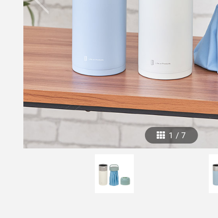
mottole
B to B SERVICE
SDGs
法人のお客様向けサービス
SDG
1
/
7