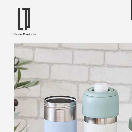
ブランドから選ぶ
企業情報TOPへ
Life on Products
mer
冷凍庫 / 掃除用品 / 加湿器 / ハンディ
ディフュ
ファン / ヒーター etc
ロマオイル
EVOOCH
RER
美顔器 / フェイススチーマー / ヘッド
イヤホン
スパ / EMS機器 etc
テリー /
JAVALO ELF
plu
ABOUT US
MESSA
シーリングファン / ペンダントライト
キッチン
Life on Productsについて
代表取
/ インテリアライト / 電球 etc
ン / ヒ
PRISMATE
Siff
キッチン家電 / 加湿器 / ハンディファ
ハンモック
ン / ヒーター etc
Onlili
TOU
陶器エコ加湿器 etc
美顔器 