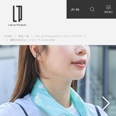
JP / EN
HOME
商品一覧
Life on Products(ライフオンプロダクツ)
瞬間冷却剤ネックタイプ LCACL004