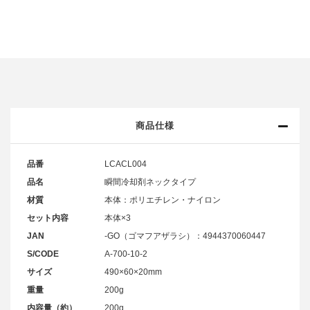
商品仕様
品番
LCACL004
品名
瞬間冷却剤ネックタイプ
材質
本体：ポリエチレン・ナイロン
セット内容
本体×3
JAN
-GO（ゴマフアザラシ）：4944370060447
S/CODE
A-700-10-2
サイズ
490×60×20mm
重量
200g
内容量（約）
200g