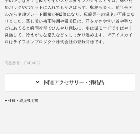
手の小さな方でも握りやすいスリムタイプのアイスカイロ。薄いた
めバッグやポケットに入れてもかさばらず、収納も楽々。前年モデ
ルから冷却プレート面積が約2倍になり、広範囲への温冷が可能にな
りました。蒸し暑い梅雨時期や猛暑日は、汗をかきやすい首や手な
どにあてると瞬間冷却でひんやり爽快に。冬は温モードですばやく
発熱して、冷えがちな指先などをしっかり温めます。※アイスカイ
ロはライフオンプロダクツ株式会社の登録商標です。
商品番号: LCAEA022
関連アクセサリー・消耗品
仕様・取扱説明書