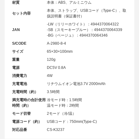
材質
本体：ABS、アルミニウム
本体、ストラップ、USBコード（Type-C）、取
セット内容
扱説明書（保証書付）
-LW（リリーホワイト）：4944370064322
JAN
-SB（スモーキーブルー）：4944370064339
-BG（ベージュ）：4944370064346
S/CODE
A-2980-8-4
サイズ
65×30×100mm
重量
120g
電源
DC5V 0.8A
消費電力
4W
充電電池
リチウムイオン電池3.7V 2000mAh
充電時間（約）
3.5時間
満充電時の合計使用
冷モード時：1.5時間
時間（約）
温モード時：2時間
モード切替
2モード（冷/温）
電源コード（約）
USBコード：750mm(Type-C)
対応品番
CS-K3237