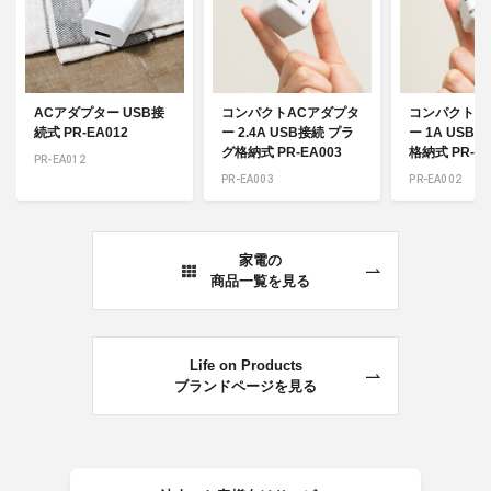
ACアダプター USB接
コンパクトACアダプタ
コンパクトA
続式 PR-EA012
ー 2.4A USB接続 プラ
ー 1A USB
グ格納式 PR-EA003
格納式 PR-EA
PR-EA012
PR-EA003
PR-EA002
家電の
商品一覧を見る
Life on Products
ブランドページを見る