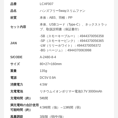
品番
LCAF007
品名
ハンズフリー5wayスリムファン
材質
本体：ABS、羽根：PP
本体、USBコード（Type-C）、ネックストラッ
セット内容
プ、取扱説明書（保証書付）
-SB（スモーキーブルー）：4944370056358
-SP（スモーキーピンク）：4944370056365
JAN
-LW（リリーホワイト）：4944370056372
-BG（ベージュ）：4944370063998
S/CODE
A-2480-8-4
サイズ
80×27×160mm
重量
135g
電源
DC5V 0.9A
消費電力
4.5W
充電電池
リチウムイオンポリマー電池3.7V 3000mAh
充電時間（約）
5時間
満充電時の合計使用
4.5時間（強）～13時間（弱）
可能時間（約）
風量調節
3段階（弱/中/強）