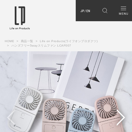
JP / EN
HOME
商品一覧
Life on Products(ライフオンプロダクツ)
ハンズフリー5wayスリムファン LCAF007