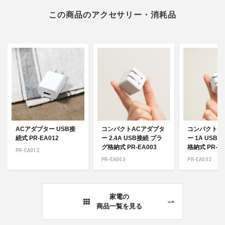
この商品のアクセサリー・消耗品
ACアダプター USB接
コンパクトACアダプタ
コンパクトA
続式 PR-EA012
ー 2.4A USB接続 プラ
ー 1A USB
グ格納式 PR-EA003
格納式 PR-EA
PR-EA012
PR-EA003
PR-EA002
家電の
商品一覧を見る