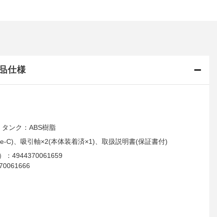
品仕様
、タンク：ABS樹脂
pe-C)、吸引軸×2(本体装着済×1)、取扱説明書(保証書付)
4944370061659
0061666