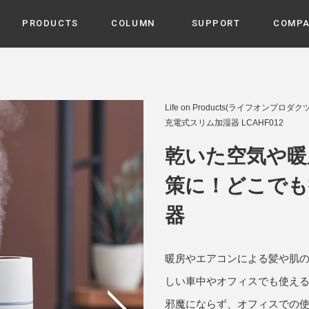
PRODUCTS
COLUMN
SUPPORT
COMP
カテゴリから選ぶ
家電
cyu
Life on Products(ライフオンプロダクツ
ーザー / ルームスプレー / ア
充電式スリム加湿器 LCAHF012
家事・生活雑貨
 etc
UU
乾いた空気や暖
ルームフレグランス
 / スピーカー / モバイルバッ
 アダプター etc
策に！どこでも
ビューティー
s more
GE
PROFILE
器
家電 / 加湿器 / ハンディファ
デジタル雑貨
締役挨拶 / 経営理念 / 方針
会社概要 / 沿革
ーター etc
lus
ハンモック・ティピー・テン
暖房やエアコンによる髪や肌
 / ティピー / テント etc
ライト・シーリングファン
しい車中やオフィスでも使え
CHBeauty
邪魔にならず、オフィスでの使
バイク・アウトドア
/ 多機能ブラシ / ドライヤー