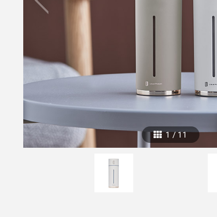
mottole
B to B SERVICE
SDGs
法人のお客様向けサービス
SDG
1
/
11