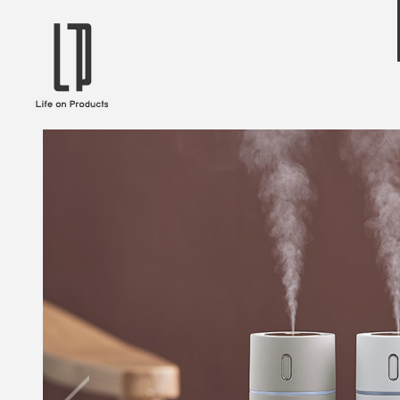
ブランドから選ぶ
企業情報TOPへ
Life on Products
mer
冷凍庫 / 掃除用品 / 加湿器 / ハンディ
ディフュ
ファン / ヒーター etc
ロマオイル
EVOOCH
RER
美顔器 / フェイススチーマー / ヘッド
イヤホン
スパ / EMS機器 etc
テリー /
JAVALO ELF
plu
ABOUT US
MESSA
シーリングファン / ペンダントライト
キッチン
Life on Productsについて
代表取
/ インテリアライト / 電球 etc
ン / ヒ
PRISMATE
Siff
キッチン家電 / 加湿器 / ハンディファ
ハンモック
ン / ヒーター etc
Onlili
TOU
陶器エコ加湿器 etc
美顔器 