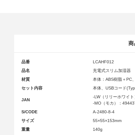
商
品番
LCAHF012
品名
充電式スリム加湿器
材質
本体：ABS樹脂＋PC
セット内容
本体、USBコード(Ty
-LW（リリーホワイト）：
JAN
-MO（モカ）：494437
S/CODE
A-2480-8-4
サイズ
55×55×153mm
重量
140g