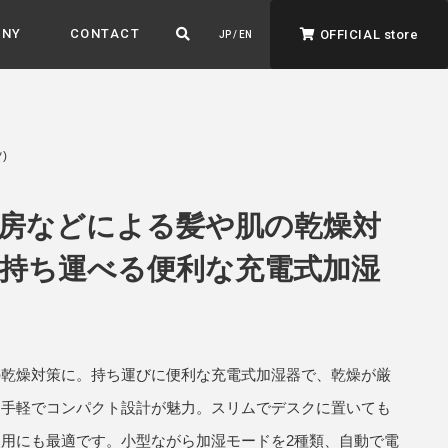
ANY
CONTACT
OFFICIAL store
JP / EN
)
房などによる髪や肌の乾燥対
持ち運べる便利な充電式加湿
ADVANTAGE&VISION
強みとビジョン
暮らし、イロドル
ト
の乾燥対策に。持ち運びに便利な充電式加湿器で、乾燥が厳
る手軽でコンパクト設計が魅力。スリムでデスクに置いても
用にも最適です。小型ながら加湿モードを2種類、自動で電