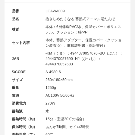
品番
LCAWA009
品名
抱きしめたくなる 蓄熱式アニマル湯たんぽ
本体：6層構造PVC/水、保温カバー：ポリエス
材質
テル、クッション：綿/PP
本体、蓄熱アダプター、保温カバー（クッショ
セット内容
ン装着済）、取扱説明書（保証書付）
-KM（くま）：4944370057676 -BU（ぶた）：
JAN
4944370057690 -HJ（ひつじ）：
4944370057683
S/CODE
A-4980-6
サイズ
260×180×50mm
重量
1250g
電源
AC100V 50/60Hz
消費電力
270W
蓄熱液
水
蓄熱時間（約）
15分（室温20℃の場合）
保温時間（約）
あんか7時間、カイロ3時間
蓄熱温度（℃）
60℃