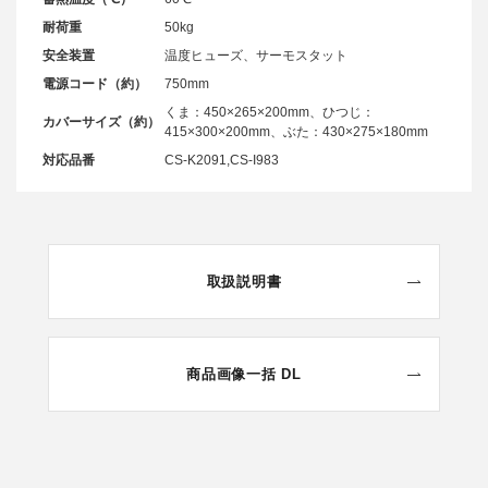
耐荷重
50kg
安全装置
温度ヒューズ、サーモスタット
電源コード（約）
750mm
くま：450×265×200mm、ひつじ：
カバーサイズ（約）
415×300×200mm、ぶた：430×275×180mm
対応品番
CS-K2091,CS-I983
取扱説明書
商品画像一括 DL