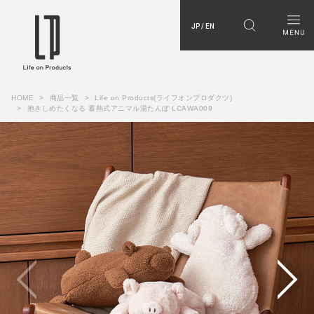
JP / EN
HOME
商品一覧
Life on Products(ライフオンプロダクツ)
抱きしめたくなる 蓄熱式アニマル湯たんぽ LCAWA009