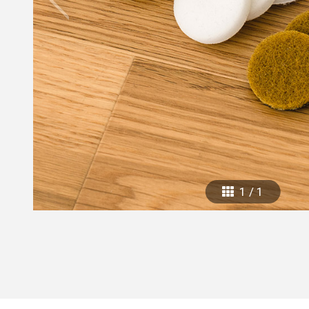
mottole
B to B SERVICE
SDGs
法人のお客様向けサービス
SDG
1
/
1