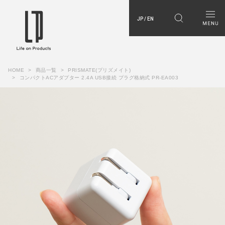
JP / EN
HOME
商品一覧
PRISMATE(プリズメイト)
コンパクトACアダプター 2.4A USB接続 プラグ格納式 PR-EA003