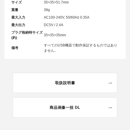
サイズ
35×35×51.7mm
重量
39g
最大入力
AC100-240V, 50/60Hz 0.35A
最大出力
DC5V / 2.4A
プラグ格納時サイズ
35×35×35mm
(約)
すべてのUSB機器で動作保証するものではあり
備考
ません。
取扱説明書
商品画像一括 DL