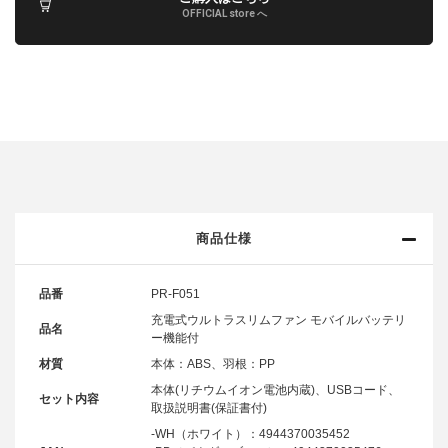
OFFICIAL store へ
商品仕様
品番
PR-F051
充電式ウルトラスリムファン モバイルバッテリ
品名
ー機能付
材質
本体：ABS、羽根：PP
本体(リチウムイオン電池内蔵)、USBコード、
セット内容
取扱説明書(保証書付)
-WH（ホワイト）：4944370035452