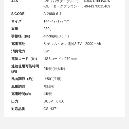
JAN
-PB（パウダーブルー）：4944370035476
-DB（ダークブラウン）：4944370035469
S/CODE
A-2680-6-4
サイズ
144×42×177mm
重量
239g
羽根径（約）
4inch(約10ｃｍ)
充電電池
リチウムイオン電池3.7V、2000ｍAh
消費電力
5W
電源コード（約）
USBコード：970ｍｍ
連続使用可能時間
2時間(最大時)
(約)
風向調節（約）
上50°(手動)
風量調節
無段階
充電時間(約)
4時間
出力
DC5V 0.8A
対応品番
CS-H371