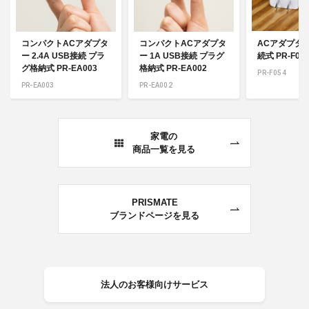
コンパクトACアダプタ
コンパクトACアダプタ
ACアダプター
ー 2.4A USB接続 プラ
ー 1A USB接続 プラグ
続式 PR-F05
グ格納式 PR-EA003
格納式 PR-EA002
PR-F054
PR-EA003
PR-EA002
家電の
商品一覧を見る
PRISMATE
ブランドページを見る
法人のお客様向けサービス