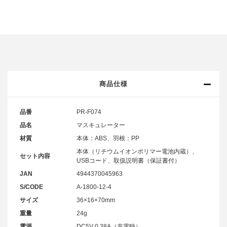
商品仕様
品番
PR-F074
品名
マスキュレーター
材質
本体：ABS、羽根：PP
本体（リチウムイオンポリマー電池内蔵）、
セット内容
USBコード、取扱説明書（保証書付）
JAN
4944370045963
S/CODE
A-1800-12-4
サイズ
36×16×70mm
重量
24g
電源
DC5V 0.38A（充電時）