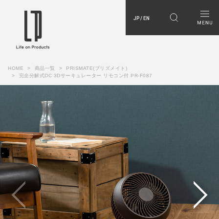
JP / EN
HOME
商品一覧
PRISMATE(プリズメイト)
完全分解式DC 3Dサーキュレーター リモコン付 PR-F087