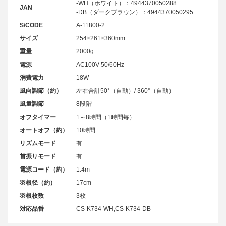
-WH（ホワイト）：4944370050288
JAN
-DB（ダークブラウン）：4944370050295
S/CODE
A-11800-2
サイズ
254×261×360mm
重量
2000g
電源
AC100V 50/60Hz
消費電力
18W
風向調節（約）
左右合計50°（自動）/ 360°（自動）
風量調節
8段階
オフタイマー
1～8時間（1時間毎）
オートオフ（約）
10時間
リズムモード
有
首振りモード
有
電源コード（約）
1.4m
羽根径（約）
17cm
羽根枚数
3枚
対応品番
CS-K734-WH,CS-K734-DB