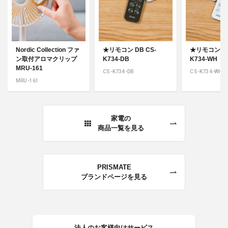
Nordic Collection ファ
★リモコン DB CS-
★リモコン WH
ン取付アロマクリップ
K734-DB
K734-WH
MRU-161
CS-K734-DB
CS-K734-WH
MRU-161
家電の
商品一覧を見る
PRISMATE
ブランドページを見る
法人のお客様向けサービス