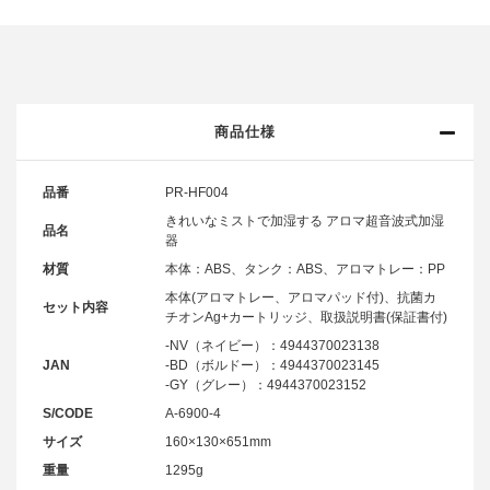
商品仕様
品番
PR-HF004
きれいなミストで加湿する アロマ超音波式加湿
品名
器
材質
本体：ABS、タンク：ABS、アロマトレー：PP
本体(アロマトレー、アロマパッド付)、抗菌カ
セット内容
チオンAg+カートリッジ、取扱説明書(保証書付)
-NV（ネイビー）：4944370023138
JAN
-BD（ボルドー）：4944370023145
-GY（グレー）：4944370023152
S/CODE
A-6900-4
サイズ
160×130×651mm
重量
1295g