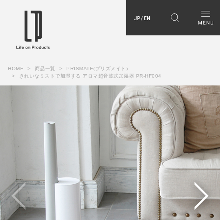
JP / EN
HOME
商品一覧
PRISMATE(プリズメイト)
きれいなミストで加湿する アロマ超音波式加湿器 PR-HF004