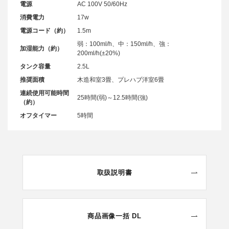
電源
AC 100V 50/60Hz
消費電力
17w
電源コード（約）
1.5m
弱：100ml/h、中：150ml/h、強：
加湿能力（約）
200ml/h(±20%)
タンク容量
2.5L
推奨面積
木造和室3畳、プレハブ洋室6畳
連続使用可能時間
25時間(弱)～12.5時間(強)
（約）
オフタイマー
5時間
取扱説明書
商品画像一括 DL