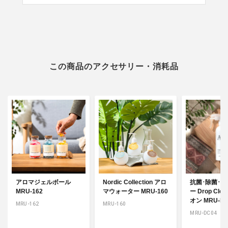
この商品のアクセサリー・消耗品
アロマジェルボール
Nordic Collection アロ
抗菌･除菌･
MRU-162
マウォーター MRU-160
ー Drop Clea
オン MRU-DC
MRU-162
MRU-160
MRU-DC04