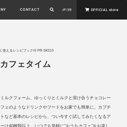
ANY
CONTACT
OFFICIAL store
JP / EN
しく使えるレシピブック付 PR-SK015
むカフェタイム
ADVANTAGE&VISION
強みとビジョン
暮らし、イロドル
つミルクフォーム、ゆっくりとミルクと溶け合うチョコレー
ト
カフェのようなドリンクやフードをお家でも簡単に。カプチ
ートなど基本のレシピから、つい今すぐ試してみたくなるア
ーは40種類以上。いつでも気軽に"おうちカフェ"をお楽し