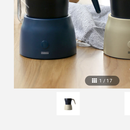
mottole
B to B SERVICE
SDGs
法人のお客様向けサービス
SDG
1
/
17