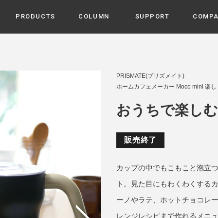
PRODUCTS
COLUMN
SUPPORT
COMP
カテゴリから選ぶ
家電
cyu
PRISMATE(プリズメイト)
ーザー / ルームスプレー / ア
ホームカフェメーカー Moco mini 楽
家事・生活雑貨
 etc
UU
おうちで楽し
ルームフレグランス
 / スピーカー / モバイルバッ
 アダプター etc
ビューティー
s more
販売終了
GE
PROFILE
家電 / 加湿器 / ハンディファ
デジタル雑貨
締役挨拶 / 経営理念 / 方針
会社概要 / 沿革
ーター etc
カップの中でもこもこと泡立
lus
ハンモック・ティピー・テン
ト。見た目にもわくわくする
 / ティピー / テント etc
ライト・シーリングファン
ーノやラテ、ホットチョコレ
CHBeauty
レンジレシピまで作れるメニュ
バイク・アウトドア
/ 多機能ブラシ / ドライヤー