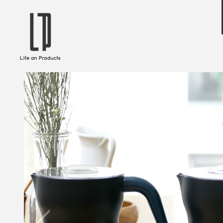
ブランドから選ぶ
企業情報TOPへ
Life on Products
mer
冷凍庫 / 掃除用品 / 加湿器 / ハンディ
ディフュ
ファン / ヒーター etc
ロマオイル
EVOOCH
RER
美顔器 / フェイススチーマー / ヘッド
イヤホン
スパ / EMS機器 etc
テリー /
JAVALO ELF
plu
ABOUT US
MESSA
シーリングファン / ペンダントライト
キッチン
Life on Productsについて
代表取
/ インテリアライト / 電球 etc
ン / ヒ
PRISMATE
Siff
キッチン家電 / 加湿器 / ハンディファ
ハンモック
ン / ヒーター etc
Onlili
TOU
陶器エコ加湿器 etc
美顔器 