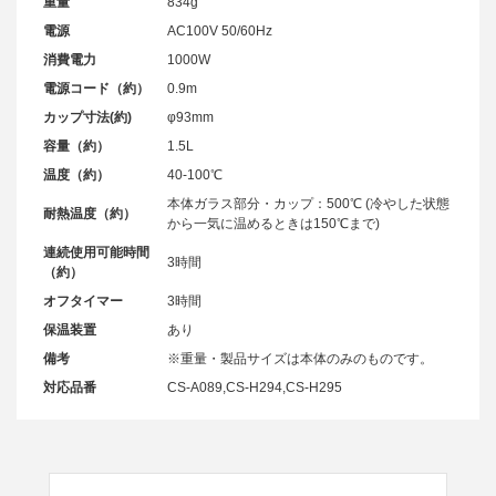
重量
834g
電源
AC100V 50/60Hz
消費電力
1000W
電源コード（約）
0.9m
カップ寸法(約)
φ93mm
容量（約）
1.5L
温度（約）
40-100℃
本体ガラス部分・カップ：500℃ (冷やした状態
耐熱温度（約）
から一気に温めるときは150℃まで)
連続使用可能時間
3時間
（約）
オフタイマー
3時間
保温装置
あり
備考
※重量・製品サイズは本体のみのものです。
対応品番
CS-A089,CS-H294,CS-H295