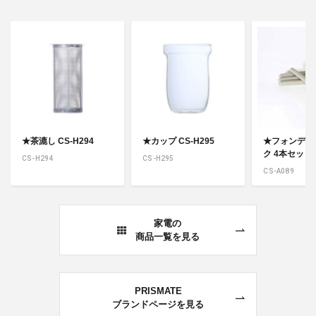
★茶漉し CS-H294
★カップ CS-H295
★フォンデュ
ク 4本セット C
CS-H294
CS-H295
CS-A089
家電の
商品一覧を見る
PRISMATE
ブランドページを見る