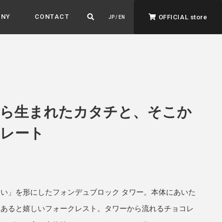
ANY
CONTACT
OFFICIAL store
JP / EN
から生まれたカタチと、そこか
レート
ADVANTAGE&VISION
強みとビジョン
暮らし、イロドル
ト
い」を形にしたフォンデュブロック タワー。本体にあいた
にあると嬉しいフォークレスト。タワーから流れるチョコレ