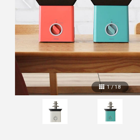
mottole
B to B SERVICE
SDGs
法人のお客様向けサービス
SDG
1
/
18