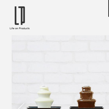
ブランドから選ぶ
企業情報TOPへ
Life on Products
mer
冷凍庫 / 掃除用品 / 加湿器 / ハンディ
ディフュ
ファン / ヒーター etc
ロマオイル
EVOOCH
RER
美顔器 / フェイススチーマー / ヘッド
イヤホン
スパ / EMS機器 etc
テリー /
JAVALO ELF
plu
ABOUT US
MESSA
シーリングファン / ペンダントライト
キッチン
Life on Productsについて
代表取
/ インテリアライト / 電球 etc
ン / ヒ
PRISMATE
Siff
キッチン家電 / 加湿器 / ハンディファ
ハンモック
ン / ヒーター etc
Onlili
TOU
陶器エコ加湿器 etc
美顔器 