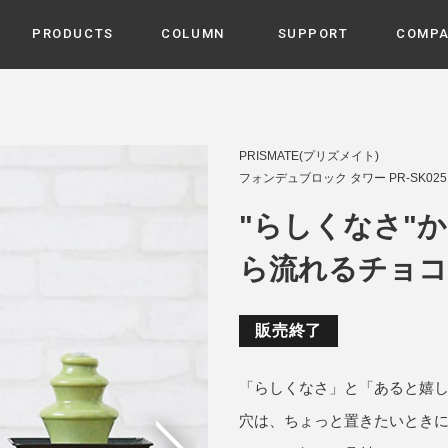
PRODUCTS
COLUMN
SUPPORT
COMP
カテゴリから選ぶ
家電
cyu
PRISMATE(プリズメイト)
ーザー / ルームスプレー / ア
フォンデュブロック タワー PR-SK025
家事・生活雑貨
 etc
UU
"らしくなさ"
ルームフレグランス
 / スピーカー / モバイルバッ
 アダプター etc
ら流れるチョコ
ビューティー
s more
GE
PROFILE
家電 / 加湿器 / ハンディファ
デジタル雑貨
締役挨拶 / 経営理念 / 方針
会社概要 / 沿革
ーター etc
販売終了
lus
ハンモック・ティピー・テン
 / ティピー / テント etc
「らしくなさ」と「あると嬉し
ライト・シーリングファン
CHBeauty
穴は、ちょっと置きたいとき
バイク・アウトドア
/ 多機能ブラシ / ドライヤー