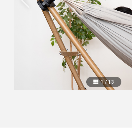
mottole
B to B SERVICE
SDGs
法人のお客様向けサービス
SDG
1
/
13