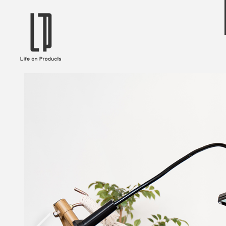
ブランドから選ぶ
企業情報TOPへ
Life on Products
mer
冷凍庫 / 掃除用品 / 加湿器 / ハンディ
ディフュ
ファン / ヒーター etc
ロマオイル
EVOOCH
RER
美顔器 / フェイススチーマー / ヘッド
イヤホン
スパ / EMS機器 etc
テリー /
JAVALO ELF
plu
ABOUT US
MESSA
シーリングファン / ペンダントライト
キッチン
Life on Productsについて
代表取
/ インテリアライト / 電球 etc
ン / ヒ
PRISMATE
Siff
キッチン家電 / 加湿器 / ハンディファ
ハンモック
ン / ヒーター etc
Onlili
TOU
陶器エコ加湿器 etc
美顔器 