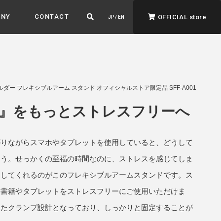
ANY
CONTACT
OFFICIAL store
JP / EN
ー フレキシブルアーム スタンド オフィシャルストア限定品 SFF-A001
』をもっとストレスフリーへ
がりながらスマホやタブレットを使用していると、どうして
ADVANTAGE&VISION
強みとビジョン
まう。せっかくの至福の時間なのに、ストレスを感じてしま
暮らし、イロドル
消してくれるのがこのフレキシブルアームスタンドです。ス
ト
子書籍やタブレットをストレスフリーにご使用いただけま
したクランプ設計となっており、しっかりと固定することが