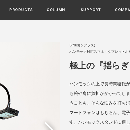
PRODUCTS
COLUMN
SUPPORT
COMP
カテゴリから選ぶ
家電
cyu
Sifflus(シフラス)
ーザー / ルームスプレー / ア
ハンモック対応スマホ・タブレットホルダ
家事・生活雑貨
 etc
UU
極上の『揺らぎ
ルームフレグランス
 / スピーカー / モバイルバッ
 アダプター etc
ビューティー
s more
ハンモックの上で長時間寝転
GE
PROFILE
家電 / 加湿器 / ハンディファ
デジタル雑貨
締役挨拶 / 経営理念 / 方針
会社概要 / 沿革
も腕や肩に負担がかかってし
ーター etc
lus
うことも。そんな悩みを打ち
ハンモック・ティピー・テン
 / ティピー / テント etc
マートフォンはもちろん、電
ライト・シーリングファン
CHBeauty
す。ハンモックスタンドに適
バイク・アウトドア
/ 多機能ブラシ / ドライヤー