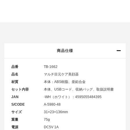
商品仕様
品番
TB-1662
品名
マルチ目元ケア美顔器
材質
本体：ABS樹脂、亜鉛合金
セット内容
本体、USBコード、収納バッグ、取扱説明書
JAN
-WH（ホワイト）：4595055484395
S/CODE
A-5980-48
サイズ
31×23×136mm
重量
75g
電源
DC5V 1A