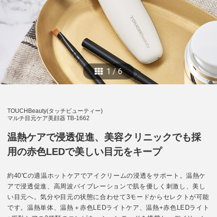
1
/
6
TOUCHBeauty(タッチビューティー)
マルチ目元ケア美顔器 TB-1662
温熱ケアで浸透促進、美容クリニックでも採
用の赤色LEDで美しい目元をキープ
約40℃の適温ホットケアでアイクリームの浸透をサポート。温熱ケ
アで浸透促進、高周波バイブレーションで肌を優しく刺激し、美し
い目元へ。気分や目元の状態に合わせて3モードからセレクトが可能
です。温熱単体、温熱＋赤色LEDライトケア、温熱+赤色LEDライト