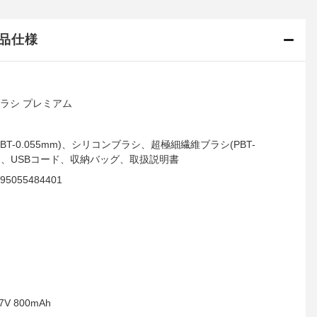
品仕様
ラシ プレミアム
T-0.055mm)、シリコンブラシ、超極細繊維ブラシ(PBT-
バー、USBコード、収納バッグ、取扱説明書
055484401
 800mAh