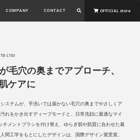
COMPANY
CONTACT
OFFICIAL store
-1760
が毛穴の奥までアプローチ、
肌ケアに
ADVANTAGE&VISION
強みとビジョン
ンシステムが、手洗いでは届かない毛穴の奥までやさしくア
暮らし、イロドル
ト
て汚れをかき出すディープモードと、日常洗顔に最適なマイ
ッチメントブラシを付け替え、ゆらぎ肌や肌質に合わせた最
。人間工学をもとにしたデザインは、国際デザイン賞受賞。