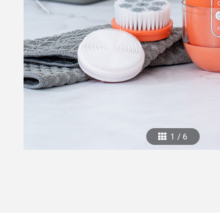
mottole
B to B SERVICE
SDGs
法人のお客様向けサービス
SDG
1
/
6