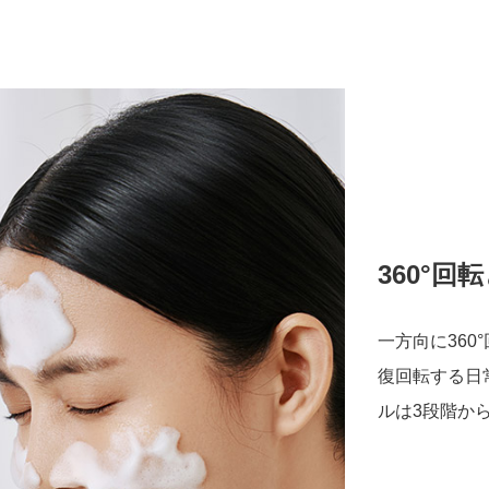
360°
一方向に360
復回転する日
ルは3段階か