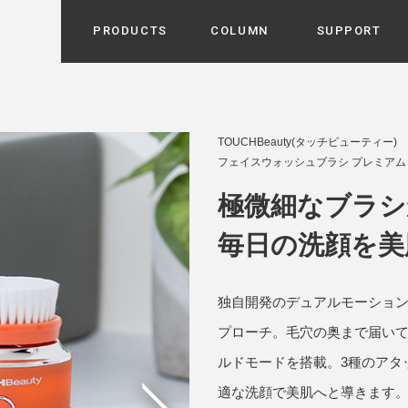
PRODUCTS
COLUMN
SUPPORT
カテゴリから選ぶ
家電
cyu
TOUCHBeauty(タッチビューティー)
ーザー / ルームスプレー / ア
フェイスウォッシュブラシ プレミアム TB
家事・生活雑貨
 etc
UU
極微細なブラシ
ルームフレグランス
 / スピーカー / モバイルバッ
 アダプター etc
毎日の洗顔を美
ビューティー
s more
GE
PROFILE
家電 / 加湿器 / ハンディファ
デジタル雑貨
締役挨拶 / 経営理念 / 方針
会社概要 / 沿革
ーター etc
独自開発のデュアルモーショ
lus
ハンモック・ティピー・テン
プローチ。毛穴の奥まで届い
 / ティピー / テント etc
ルドモードを搭載。3種のアタ
ライト・シーリングファン
CHBeauty
適な洗顔で美肌へと導きます
バイク・アウトドア
/ 多機能ブラシ / ドライヤー