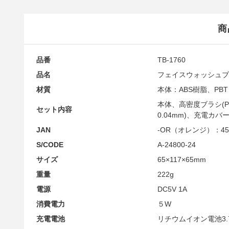
商
品番
TB-1760
品名
フェイスウォッシュブ
材質
本体：ABS樹脂、PBT
本体、高密度ブラシ(PB
セット内容
0.04mm)、充電カ
JAN
-OR（オレンジ）：4595
S/CODE
A-24800-24
サイズ
65×117×65mm
重量
222g
電源
DC5V 1A
消費電力
５W
充電電池
リチウムイオン電池3.7V