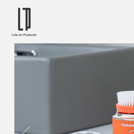
ブランドから選ぶ
企業情報TOPへ
Life on Products
mer
冷凍庫 / 掃除用品 / 加湿器 / ハンディ
ディフュ
ファン / ヒーター etc
ロマオイル
EVOOCH
RER
美顔器 / フェイススチーマー / ヘッド
イヤホン
スパ / EMS機器 etc
テリー /
JAVALO ELF
plu
ABOUT US
MESSA
シーリングファン / ペンダントライト
キッチン
Life on Productsについて
代表取
/ インテリアライト / 電球 etc
ン / ヒ
PRISMATE
Siff
キッチン家電 / 加湿器 / ハンディファ
ハンモック
ン / ヒーター etc
Onlili
TOU
陶器エコ加湿器 etc
美顔器 