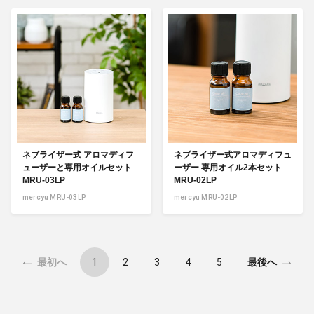
ネブライザー式 アロマディフ
ネブライザー式アロマディフュ
ューザーと専用オイルセット
ーザー 専用オイル2本セット
MRU-03LP
MRU-02LP
mercyu MRU-03LP
mercyu MRU-02LP
1
2
3
4
5
最初へ
最後へ