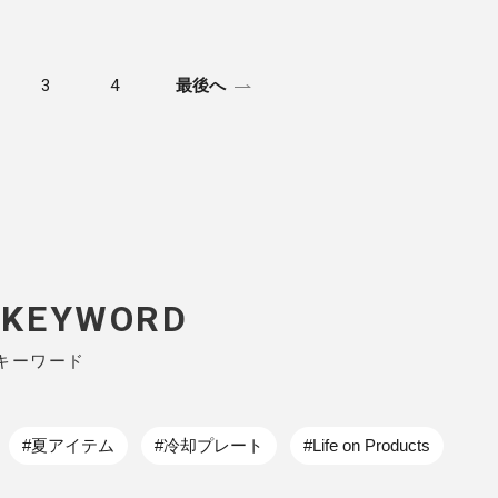
3
4
最後へ
P KEYWORD
キーワード
#夏アイテム
#冷却プレート
#Life on Products