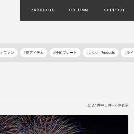
PRODUCTS
COLUMN
SUPPORT
カテゴリから選ぶ
家電
cyu
ーザー / ルームスプレー / ア
ディファン
#夏アイテム
#冷却プレート
#Life on Products
#ラ
家事・生活雑貨
 etc
UU
ルームフレグランス
 / スピーカー / モバイルバッ
 アダプター etc
ビューティー
s more
GE
PROFILE
家電 / 加湿器 / ハンディファ
デジタル雑貨
締役挨拶 / 経営理念 / 方針
会社概要 / 沿革
ーター etc
lus
全 27 件中 1 件 - 7 件表示
ハンモック・ティピー・テン
 / ティピー / テント etc
ライト・シーリングファン
CHBeauty
バイク・アウトドア
/ 多機能ブラシ / ドライヤー