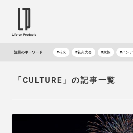
ブランドから選ぶ
企業情報TOPへ
Life on Products
mer
冷凍庫 / 掃除用品 / 加湿器 / ハンディ
ディフュ
注目の
キーワード
#花火
#花火大会
#家族
#ハン
ファン / ヒーター etc
ロマオイル
EVOOCH
RER
美顔器 / フェイススチーマー / ヘッド
イヤホン
スパ / EMS機器 etc
テリー /
「CULTURE」の記事一覧
JAVALO ELF
plu
ABOUT US
MESSA
シーリングファン / ペンダントライト
キッチン
Life on Productsについて
代表取
/ インテリアライト / 電球 etc
ン / ヒ
PRISMATE
Siff
キッチン家電 / 加湿器 / ハンディファ
ハンモック
ン / ヒーター etc
Onlili
TOU
陶器エコ加湿器 etc
美顔器 