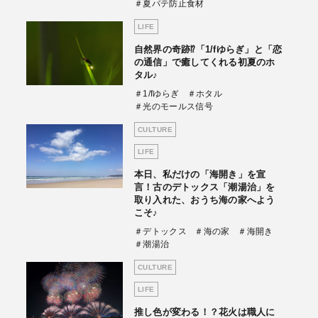
＃夏バテ防止食材
LIFE
自然界の奇跡⁉「1/fゆらぎ」と「恋
の通信」で癒してくれる初夏のホ
タル♪
＃1/fゆらぎ
＃ホタル
＃光のモールス信号
CULTURE
LIFE
本日、私だけの「海開き」を宣
言！古のデトックス「潮湯治」を
取り入れた、おうち海の家へよう
こそ♪
＃デトックス
＃海の家
＃海開き
＃潮湯治
CULTURE
LIFE
推し色が変わる！？花火は職人に