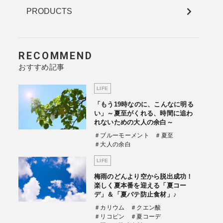
PRODUCTS
RECOMMEND
おすすめ記事
LIFE
「もう19時なのに、こんなに明る
い」～夏至がくれる、時間に追わ
れないための大人の余白～
＃ブルーモーメント
＃夏至
＃大人の余白
LIFE
梅雨のどんより空から脱出成功！
楽しく夏本番を迎える「夏コー
デ」＆「夏バテ防止食材」♪
＃カリウム
＃クエン酸
＃リコピン
＃夏コーデ