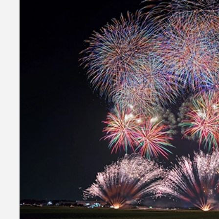
mottole
B to B SERVICE
SDGs
法人のお客様向けサービス
SDG