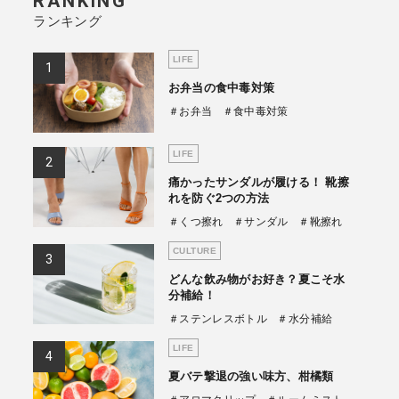
RANKING
ランキング
商品情報TOPへ
LIFE
お弁当の食中毒対策
全商品一覧を見る
＃お弁当
＃食中毒対策
LIFE
痛かったサンダルが履ける！ 靴擦
れを防ぐ2つの方法
＃くつ擦れ
＃サンダル
＃靴擦れ
CULTURE
どんな飲み物がお好き？夏こそ水
分補給！
＃ステンレスボトル
＃水分補給
LIFE
夏バテ撃退の強い味方、柑橘類