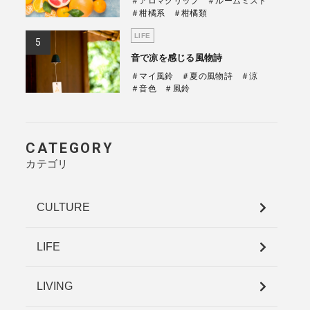
＃アロマクリップ
＃ルームミスト
＃柑橘系
＃柑橘類
LIFE
音で凉を感じる風物詩
＃マイ風鈴
＃夏の風物詩
＃涼
＃音色
＃風鈴
CATEGORY
カテゴリ
CULTURE
LIFE
LIVING