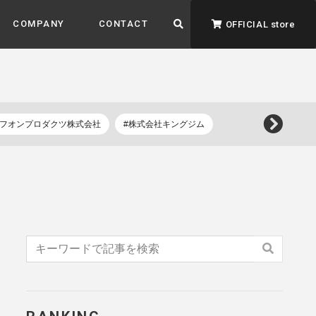
COMPANY
CONTACT
OFFICIAL store
イフオンプロダクツ株式会社
#株式会社キングジム
ADVANTAGE&VISION
強みとビジョン
暮らし、イロドル
ト