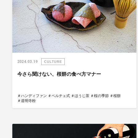
2024.03.19
CULTURE
今さら聞けない、桜餅の食べ方マナー
＃ハンディファン
＃ペルチェ式
＃ほうじ茶
＃桜の季節
＃桜餅
＃道明寺粉