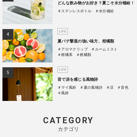
どんな飲み物がお好き？夏こそ水分補給！
＃ステンレスボトル
＃水分補給
LIFE
夏バテ撃退の強い味方、柑橘類
＃アロマクリップ
＃ルームミスト
＃柑橘系
＃柑橘類
LIFE
音で凉を感じる風物詩
＃マイ風鈴
＃夏の風物詩
＃涼
＃音色
＃風鈴
CATEGORY
カテゴリ