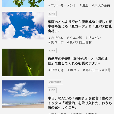
＃ブルーモーメント
＃夏至
＃大人の余白
LIFE
梅雨のどんより空から脱出成功！楽しく夏
本番を迎える「夏コーデ」＆「夏バテ防止
食材」♪
＃カリウム
＃クエン酸
＃リコピン
＃夏コーデ
＃夏バテ防止食材
LIFE
自然界の奇跡⁉「1/fゆらぎ」と「恋の通
信」で癒してくれる初夏のホタル♪
＃1/fゆらぎ
＃ホタル
＃光のモールス信号
CULTURE
LIFE
本日、私だけの「海開き」を宣言！古のデ
トックス「潮湯治」を取り入れた、おうち
海の家へようこそ♪