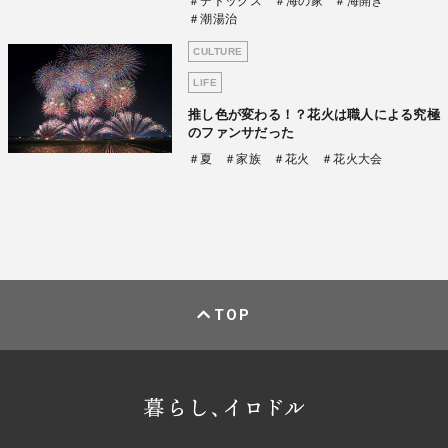
＃デトックス
＃海の家
＃海開き
＃潮湯治
CULTURE
LIFE
推し色が変わる！？花火は職人による究極
のファンサだった
＃夏
＃家族
＃花火
＃花火大会
TOP