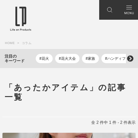
HOME
コラム
注目の
#花火
#花火大会
#家族
#ハンディファン
キーワード
「あったかアイテム」の記事
一覧
全 2 件中 1 件 - 2 件表示