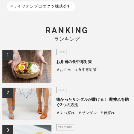
#ライフオンプロダクツ株式会社
RANKING
ランキング
LIFE
お弁当の食中毒対策
＃お弁当
＃食中毒対策
LIFE
痛かったサンダルが履ける！ 靴擦れを防
ぐ2つの方法
＃くつ擦れ
＃サンダル
＃靴擦れ
CULTURE