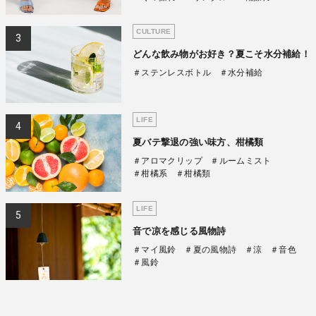
CULTURE
どんな飲み物がお好き？夏こそ水分補給！
＃ステンレスボトル
＃水分補給
LIFE
夏バテ撃退の強い味方、柑橘類
＃アロマクリップ
＃ルームミスト
＃柑橘系
＃柑橘類
LIFE
音で凉を感じる風物詩
＃マイ風鈴
＃夏の風物詩
＃涼
＃音色
＃風鈴