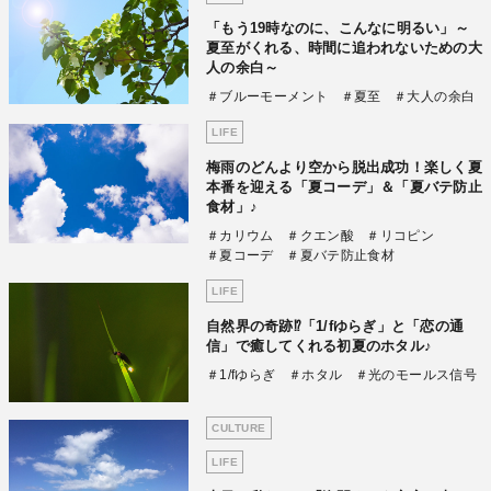
「もう19時なのに、こんなに明るい」～
夏至がくれる、時間に追われないための大
人の余白～
＃ブルーモーメント
＃夏至
＃大人の余白
LIFE
梅雨のどんより空から脱出成功！楽しく夏
本番を迎える「夏コーデ」＆「夏バテ防止
食材」♪
＃カリウム
＃クエン酸
＃リコピン
＃夏コーデ
＃夏バテ防止食材
LIFE
自然界の奇跡⁉「1/fゆらぎ」と「恋の通
信」で癒してくれる初夏のホタル♪
＃1/fゆらぎ
＃ホタル
＃光のモールス信号
CULTURE
LIFE