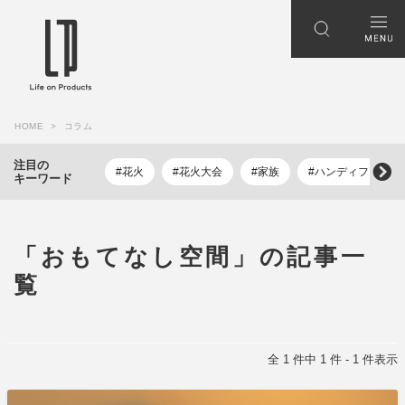
HOME
コラム
注目の
#花火
#花火大会
#家族
#ハンディファン
キーワード
「おもてなし空間」の記事一
覧
全 1 件中 1 件 - 1 件表示