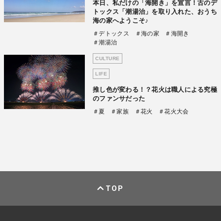
本日、私だけの「海開き」を宣言！古のデ
トックス「潮湯治」を取り入れた、おうち
海の家へようこそ♪
＃デトックス
＃海の家
＃海開き
＃潮湯治
CULTURE
LIFE
推し色が変わる！？花火は職人による究極
のファンサだった
＃夏
＃家族
＃花火
＃花火大会
TOP