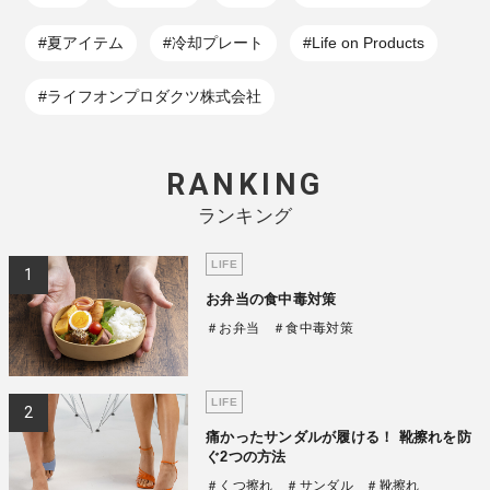
#夏アイテム
#冷却プレート
#Life on Products
#ライフオンプロダクツ株式会社
RANKING
ランキング
LIFE
お弁当の食中毒対策
＃お弁当
＃食中毒対策
LIFE
痛かったサンダルが履ける！ 靴擦れを防
ぐ2つの方法
＃くつ擦れ
＃サンダル
＃靴擦れ