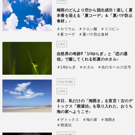
LIFE
梅雨のどんより空から脱出成功！楽しく夏
本番を迎える「夏コーデ」＆「夏バテ防止
食材」♪
＃カリウム
＃クエン酸
＃リコピン
＃夏コーデ
＃夏バテ防止食材
LIFE
自然界の奇跡⁉「1/fゆらぎ」と「恋の通
信」で癒してくれる初夏のホタル♪
＃1/fゆらぎ
＃ホタル
＃光のモールス信号
CULTURE
LIFE
本日、私だけの「海開き」を宣言！古のデ
トックス「潮湯治」を取り入れた、おうち
海の家へようこそ♪
＃デトックス
＃海の家
＃海開き
＃潮湯治
CULTURE