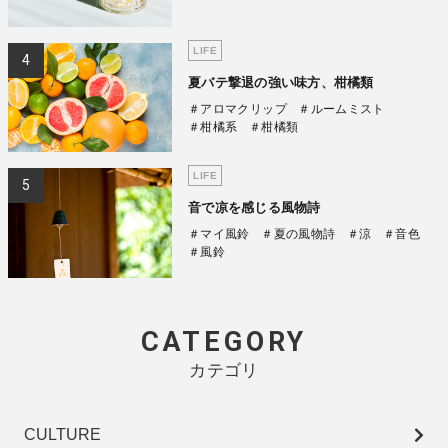
LIFE
夏バテ撃退の強い味方、柑橘類
＃アロマクリップ
＃ルームミスト
＃柑橘系
＃柑橘類
LIFE
音で凉を感じる風物詩
＃マイ風鈴
＃夏の風物詩
＃涼
＃音色
＃風鈴
CATEGORY
カテゴリ
CULTURE