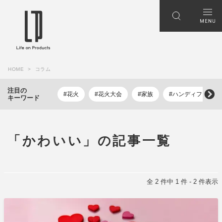
HOME
コラム
注目の
#花火
#花火大会
#家族
#ハンディファン
キーワード
「かわいい」の記事一覧
全 2 件中 1 件 - 2 件表示