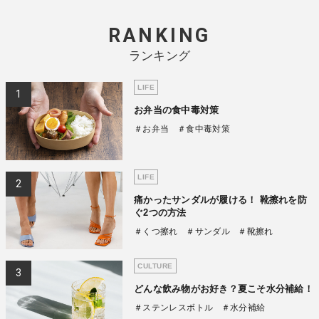
RANKING
ランキング
LIFE
お弁当の食中毒対策
＃お弁当
＃食中毒対策
LIFE
痛かったサンダルが履ける！ 靴擦れを防
ぐ2つの方法
＃くつ擦れ
＃サンダル
＃靴擦れ
CULTURE
どんな飲み物がお好き？夏こそ水分補給！
＃ステンレスボトル
＃水分補給