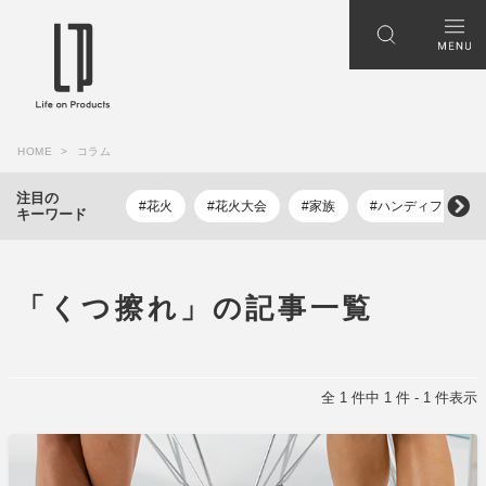
HOME
コラム
注目の
#花火
#花火大会
#家族
#ハンディファン
キーワード
「くつ擦れ」の記事一覧
全 1 件中 1 件 - 1 件表示