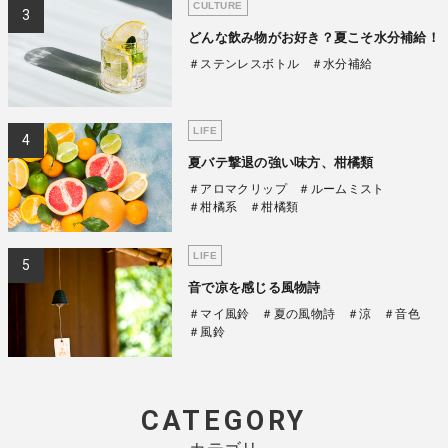
CULTURE
どんな飲み物がお好き？夏こそ水分補給！
＃ステンレスボトル
＃水分補給
LIFE
夏バテ撃退の強い味方、柑橘類
＃アロマクリップ
＃ルームミスト
＃柑橘系
＃柑橘類
LIFE
音で凉を感じる風物詩
＃マイ風鈴
＃夏の風物詩
＃涼
＃音色
＃風鈴
CATEGORY