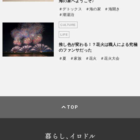
海の家へようこそ♪
＃デトックス
＃海の家
＃海開き
＃潮湯治
CULTURE
LIFE
推し色が変わる！？花火は職人による究極
のファンサだった
＃夏
＃家族
＃花火
＃花火大会
TOP