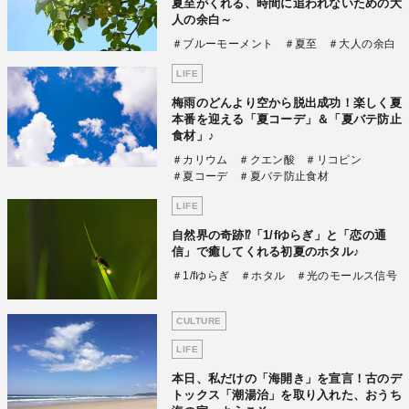
夏至がくれる、時間に追われないための大
人の余白～
＃ブルーモーメント
＃夏至
＃大人の余白
LIFE
梅雨のどんより空から脱出成功！楽しく夏
本番を迎える「夏コーデ」＆「夏バテ防止
食材」♪
＃カリウム
＃クエン酸
＃リコピン
＃夏コーデ
＃夏バテ防止食材
LIFE
自然界の奇跡⁉「1/fゆらぎ」と「恋の通
信」で癒してくれる初夏のホタル♪
＃1/fゆらぎ
＃ホタル
＃光のモールス信号
CULTURE
LIFE
本日、私だけの「海開き」を宣言！古のデ
トックス「潮湯治」を取り入れた、おうち