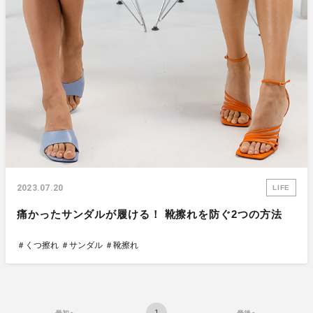
2023.07.20
LIFE
痛かったサンダルが履ける！ 靴擦れを防ぐ2つの方法
＃くつ擦れ
＃サンダル
＃靴擦れ
1