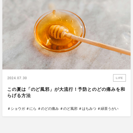
2024.07.30
LIFE
この夏は「のど風邪」が大流行！予防とのどの痛みを和
らげる方法
＃ショウガ
＃にら
＃のどの痛み
＃のど風邪
＃はちみつ
＃緑茶うがい