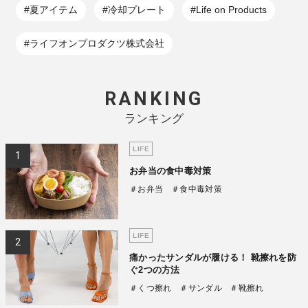
#夏アイテム
#冷却プレート
#Life on Products
#ライフオンプロダクツ株式会社
RANKING
ランキング
LIFE
お弁当の食中毒対策
＃お弁当
＃食中毒対策
LIFE
痛かったサンダルが履ける！ 靴擦れを防
ぐ2つの方法
＃くつ擦れ
＃サンダル
＃靴擦れ