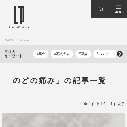
HOME
コラム
注目の
#花火
#花火大会
#家族
#ハンディファン
キーワード
「のどの痛み」の記事一覧
全 1 件中 1 件 - 1 件表示