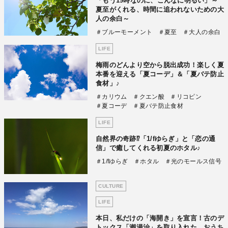
「もう19時なのに、こんなに明るい」～
夏至がくれる、時間に追われないための大
人の余白～
＃ブルーモーメント
＃夏至
＃大人の余白
LIFE
梅雨のどんより空から脱出成功！楽しく夏
本番を迎える「夏コーデ」＆「夏バテ防止
食材」♪
＃カリウム
＃クエン酸
＃リコピン
＃夏コーデ
＃夏バテ防止食材
LIFE
自然界の奇跡⁉「1/fゆらぎ」と「恋の通
信」で癒してくれる初夏のホタル♪
＃1/fゆらぎ
＃ホタル
＃光のモールス信号
CULTURE
LIFE
本日、私だけの「海開き」を宣言！古のデ
トックス「潮湯治」を取り入れた、おうち