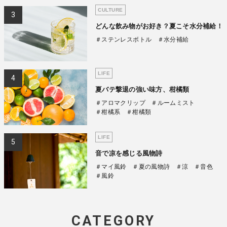
CULTURE
どんな飲み物がお好き？夏こそ水分補給！
＃ステンレスボトル
＃水分補給
LIFE
夏バテ撃退の強い味方、柑橘類
＃アロマクリップ
＃ルームミスト
＃柑橘系
＃柑橘類
LIFE
音で凉を感じる風物詩
＃マイ風鈴
＃夏の風物詩
＃涼
＃音色
＃風鈴
CATEGORY