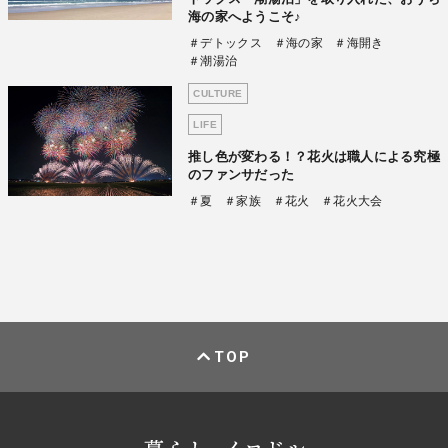
海の家へようこそ♪
＃デトックス
＃海の家
＃海開き
＃潮湯治
CULTURE
LIFE
推し色が変わる！？花火は職人による究極
のファンサだった
＃夏
＃家族
＃花火
＃花火大会
TOP