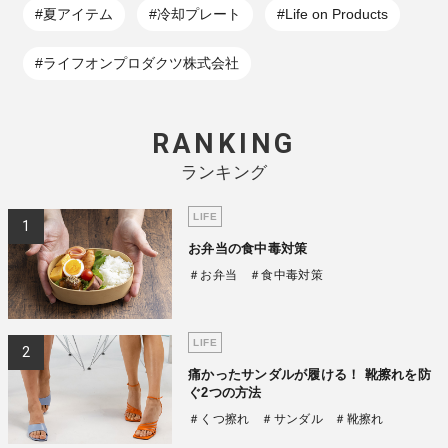
#夏アイテム
#冷却プレート
#Life on Products
#ライフオンプロダクツ株式会社
RANKING
ランキング
LIFE
お弁当の食中毒対策
＃お弁当
＃食中毒対策
LIFE
痛かったサンダルが履ける！ 靴擦れを防
ぐ2つの方法
＃くつ擦れ
＃サンダル
＃靴擦れ