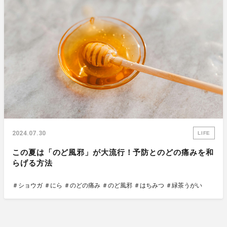
2024.07.30
LIFE
この夏は「のど風邪」が大流行！予防とのどの痛みを和
らげる方法
＃ショウガ
＃にら
＃のどの痛み
＃のど風邪
＃はちみつ
＃緑茶うがい