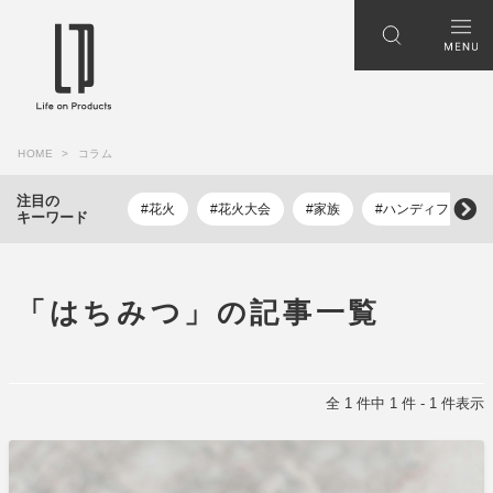
HOME
コラム
注目の
#花火
#花火大会
#家族
#ハンディファン
キーワード
「はちみつ」の記事一覧
全 1 件中 1 件 - 1 件表示