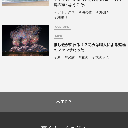
海の家へようこそ♪
＃デトックス
＃海の家
＃海開き
＃潮湯治
CULTURE
LIFE
推し色が変わる！？花火は職人による究極
のファンサだった
＃夏
＃家族
＃花火
＃花火大会
TOP