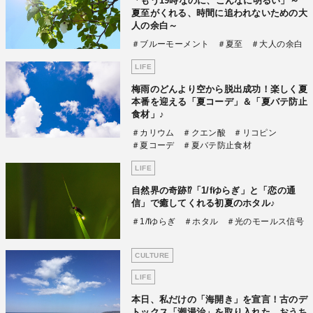
「もう19時なのに、こんなに明るい」～
夏至がくれる、時間に追われないための大
人の余白～
＃ブルーモーメント
＃夏至
＃大人の余白
LIFE
梅雨のどんより空から脱出成功！楽しく夏
本番を迎える「夏コーデ」＆「夏バテ防止
食材」♪
＃カリウム
＃クエン酸
＃リコピン
＃夏コーデ
＃夏バテ防止食材
LIFE
自然界の奇跡⁉「1/fゆらぎ」と「恋の通
信」で癒してくれる初夏のホタル♪
＃1/fゆらぎ
＃ホタル
＃光のモールス信号
CULTURE
LIFE
本日、私だけの「海開き」を宣言！古のデ
トックス「潮湯治」を取り入れた、おうち