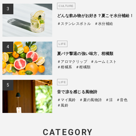
CULTURE
どんな飲み物がお好き？夏こそ水分補給！
＃ステンレスボトル
＃水分補給
LIFE
夏バテ撃退の強い味方、柑橘類
＃アロマクリップ
＃ルームミスト
＃柑橘系
＃柑橘類
LIFE
音で凉を感じる風物詩
＃マイ風鈴
＃夏の風物詩
＃涼
＃音色
＃風鈴
CATEGORY