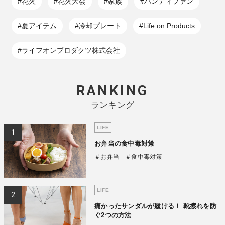
#花火
#花火大会
#家族
#ハンディファン
#夏アイテム
#冷却プレート
#Life on Products
#ライフオンプロダクツ株式会社
RANKING
ランキング
LIFE
お弁当の食中毒対策
＃お弁当
＃食中毒対策
LIFE
痛かったサンダルが履ける！ 靴擦れを防
ぐ2つの方法