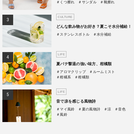
＃くつ擦れ
＃サンダル
＃靴擦れ
CULTURE
どんな飲み物がお好き？夏こそ水分補給！
＃ステンレスボトル
＃水分補給
LIFE
夏バテ撃退の強い味方、柑橘類
＃アロマクリップ
＃ルームミスト
＃柑橘系
＃柑橘類
LIFE
音で凉を感じる風物詩
＃マイ風鈴
＃夏の風物詩
＃涼
＃音色
＃風鈴