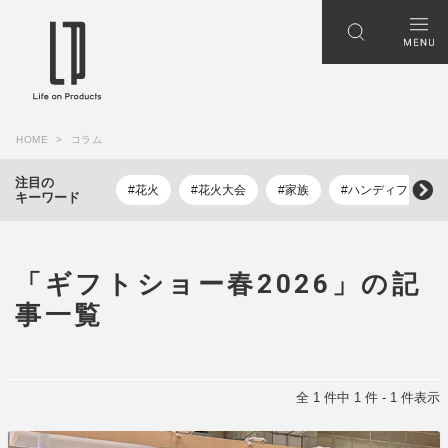
HOME
コラム
注目の
#花火
#花火大会
#家族
#ハンディファン
キーワード
「ギフトショー春2026」の記
事一覧
全 1 件中 1 件 - 1 件表示