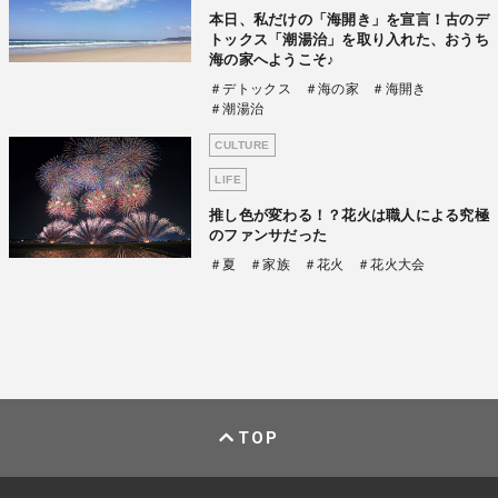
本日、私だけの「海開き」を宣言！古のデ
トックス「潮湯治」を取り入れた、おうち
海の家へようこそ♪
＃デトックス
＃海の家
＃海開き
＃潮湯治
CULTURE
LIFE
推し色が変わる！？花火は職人による究極
のファンサだった
＃夏
＃家族
＃花火
＃花火大会
TOP