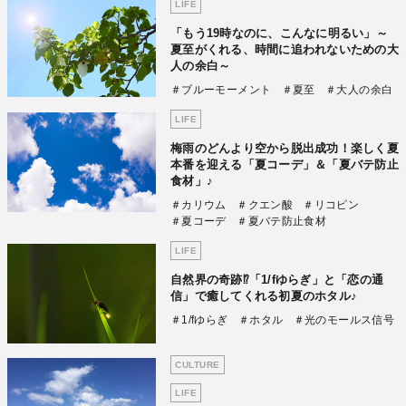
LIFE
「もう19時なのに、こんなに明るい」～
夏至がくれる、時間に追われないための大
人の余白～
＃ブルーモーメント
＃夏至
＃大人の余白
LIFE
梅雨のどんより空から脱出成功！楽しく夏
本番を迎える「夏コーデ」＆「夏バテ防止
食材」♪
＃カリウム
＃クエン酸
＃リコピン
＃夏コーデ
＃夏バテ防止食材
LIFE
自然界の奇跡⁉「1/fゆらぎ」と「恋の通
信」で癒してくれる初夏のホタル♪
＃1/fゆらぎ
＃ホタル
＃光のモールス信号
CULTURE
LIFE