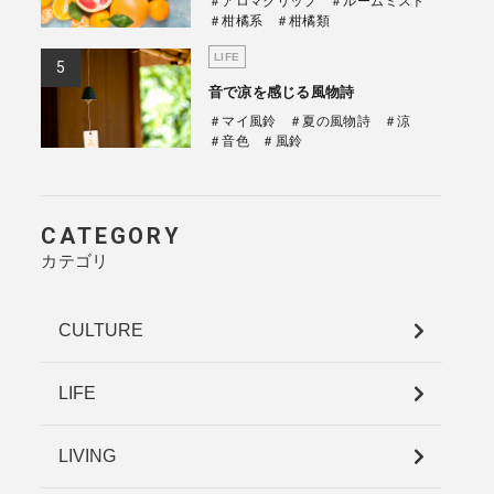
＃アロマクリップ
＃ルームミスト
＃柑橘系
＃柑橘類
LIFE
音で凉を感じる風物詩
＃マイ風鈴
＃夏の風物詩
＃涼
＃音色
＃風鈴
CATEGORY
カテゴリ
CULTURE
LIFE
LIVING