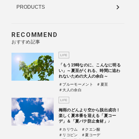
PRODUCTS
RECOMMEND
おすすめ記事
LIFE
「もう19時なのに、こんなに明る
い」～夏至がくれる、時間に追わ
れないための大人の余白～
＃ブルーモーメント
＃夏至
＃大人の余白
LIFE
梅雨のどんより空から脱出成功！
楽しく夏本番を迎える「夏コー
デ」＆「夏バテ防止食材」♪
＃カリウム
＃クエン酸
＃リコピン
＃夏コーデ