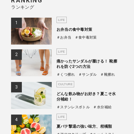
RANKING
ランキング
商品情報TOPへ
LIFE
お弁当の食中毒対策
全商品一覧を見る
＃お弁当
＃食中毒対策
LIFE
痛かったサンダルが履ける！ 靴擦
れを防ぐ2つの方法
＃くつ擦れ
＃サンダル
＃靴擦れ
CULTURE
どんな飲み物がお好き？夏こそ水
分補給！
＃ステンレスボトル
＃水分補給
LIFE
夏バテ撃退の強い味方、柑橘類