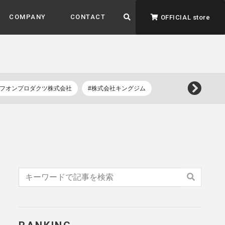
COMPANY
CONTACT
OFFICIAL store
イフオンプロダクツ株式会社
#株式会社キングジム
ADVANTAGE&VISION
強みとビジョン
暮らし、イロドル
ト