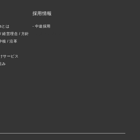
採用情報
ctsとは
中途採用
 経営理念 / 方針
スタッフブログ
中核 / 沿革
けサービス
組み