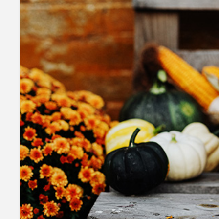
mottole
B to B SERVICE
SDGs
法人のお客様向けサービス
SDG