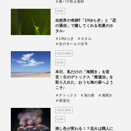
＃夏バテ防止食材
LIFE
自然界の奇跡⁉「1/fゆらぎ」と「恋
の通信」で癒してくれる初夏のホ
タル♪
＃1/fゆらぎ
＃ホタル
＃光のモールス信号
CULTURE
LIFE
本日、私だけの「海開き」を宣
言！古のデトックス「潮湯治」を
取り入れた、おうち海の家へよう
こそ♪
＃デトックス
＃海の家
＃海開き
＃潮湯治
CULTURE
LIFE
推し色が変わる！？花火は職人に