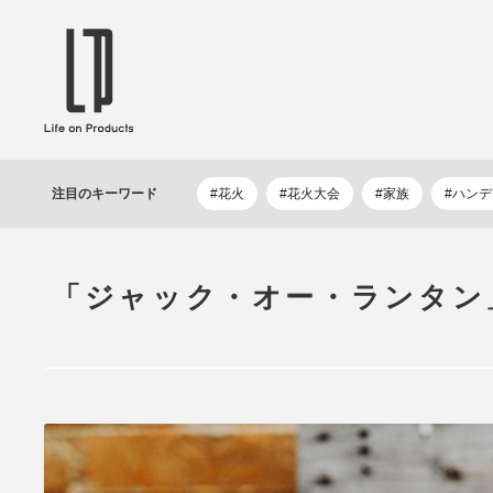
ブランドから選ぶ
企業情報TOPへ
Life on Products
mer
冷凍庫 / 掃除用品 / 加湿器 / ハンディ
ディフュ
注目の
キーワード
#花火
#花火大会
#家族
#ハン
ファン / ヒーター etc
ロマオイル
EVOOCH
RER
美顔器 / フェイススチーマー / ヘッド
イヤホン
スパ / EMS機器 etc
テリー /
「ジャック・オー・ランタン
JAVALO ELF
plu
ABOUT US
MESSA
シーリングファン / ペンダントライト
キッチン
Life on Productsについて
代表取
/ インテリアライト / 電球 etc
ン / ヒ
PRISMATE
Siff
キッチン家電 / 加湿器 / ハンディファ
ハンモック
ン / ヒーター etc
Onlili
TOU
陶器エコ加湿器 etc
美顔器 