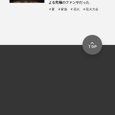
よる究極のファンサだった
＃夏
＃家族
＃花火
＃花火大会
TOP