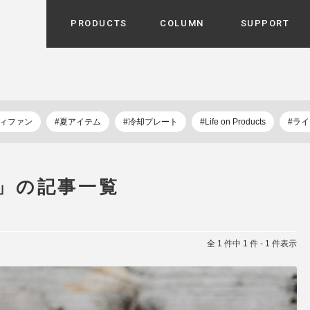
PRODUCTS
COLUMN
SUPPORT
カテゴリから選ぶ
家電
cyu
ーザー / ルームスプレー / ア
ディファン
#夏アイテム
#冷却プレート
#Life on Products
#ラ
家事・生活雑貨
 etc
UU
ルームフレグランス
 / スピーカー / モバイルバッ
 アダプター etc
」の記事一覧
ビューティー
s more
GE
PROFILE
家電 / 加湿器 / ハンディファ
デジタル雑貨
締役挨拶 / 経営理念 / 方針
会社概要 / 沿革
ーター etc
lus
全 1 件中 1 件 - 1 件表示
ハンモック・ティピー・テン
 / ティピー / テント etc
ライト・シーリングファン
CHBeauty
バイク・アウトドア
/ 多機能ブラシ / ドライヤー