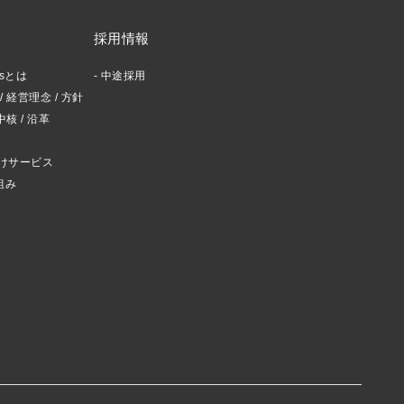
採用情報
ctsとは
中途採用
 経営理念 / 方針
スタッフブログ
中核 / 沿革
けサービス
組み