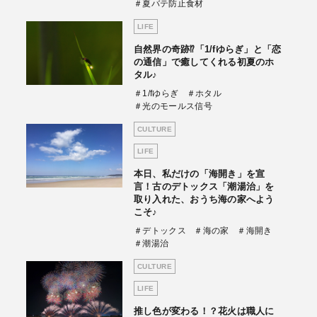
＃夏バテ防止食材
LIFE
自然界の奇跡⁉「1/fゆらぎ」と「恋
の通信」で癒してくれる初夏のホ
タル♪
＃1/fゆらぎ
＃ホタル
＃光のモールス信号
CULTURE
LIFE
本日、私だけの「海開き」を宣
言！古のデトックス「潮湯治」を
取り入れた、おうち海の家へよう
こそ♪
＃デトックス
＃海の家
＃海開き
＃潮湯治
CULTURE
LIFE
推し色が変わる！？花火は職人に