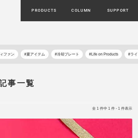
PRODUCTS
COLUMN
SUPPORT
カテゴリから選ぶ
家電
cyu
ーザー / ルームスプレー / ア
ディファン
#夏アイテム
#冷却プレート
#Life on Products
#ラ
家事・生活雑貨
 etc
UU
ルームフレグランス
 / スピーカー / モバイルバッ
 アダプター etc
記事一覧
ビューティー
s more
GE
PROFILE
家電 / 加湿器 / ハンディファ
デジタル雑貨
締役挨拶 / 経営理念 / 方針
会社概要 / 沿革
ーター etc
lus
全 1 件中 1 件 - 1 件表示
ハンモック・ティピー・テン
 / ティピー / テント etc
ライト・シーリングファン
CHBeauty
バイク・アウトドア
/ 多機能ブラシ / ドライヤー