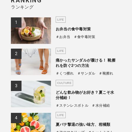
RANKING
ランキング
商品情報TOPへ
LIFE
お弁当の食中毒対策
全商品一覧を見る
＃お弁当
＃食中毒対策
LIFE
痛かったサンダルが履ける！ 靴擦
れを防ぐ2つの方法
＃くつ擦れ
＃サンダル
＃靴擦れ
CULTURE
どんな飲み物がお好き？夏こそ水
分補給！
＃ステンレスボトル
＃水分補給
LIFE
夏バテ撃退の強い味方、柑橘類