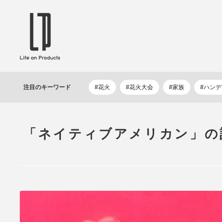
ブランドから選ぶ
企業情報TOPへ
Life on Products
mer
冷凍庫 / 掃除用品 / 加湿器 / ハンディ
ディフュ
注目の
キーワード
#花火
#花火大会
#家族
#ハン
ファン / ヒーター etc
ロマオイル
EVOOCH
RER
美顔器 / フェイススチーマー / ヘッド
イヤホン
スパ / EMS機器 etc
テリー /
「ネイティブアメリカン」の
JAVALO ELF
plu
ABOUT US
MESSA
シーリングファン / ペンダントライト
キッチン
Life on Productsについて
代表取
/ インテリアライト / 電球 etc
ン / ヒ
PRISMATE
Siff
キッチン家電 / 加湿器 / ハンディファ
ハンモック
ン / ヒーター etc
Onlili
TOU
陶器エコ加湿器 etc
美顔器 