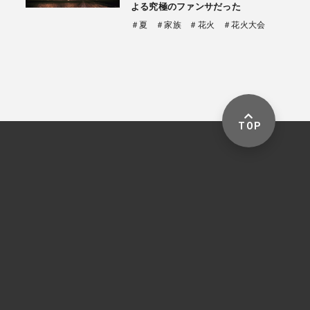
よる究極のファンサだった
＃夏
＃家族
＃花火
＃花火大会
TOP