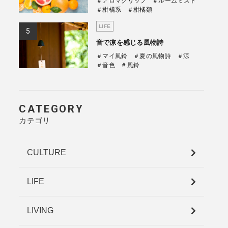
＃アロマクリップ
＃ルームミスト
＃柑橘系
＃柑橘類
LIFE
音で凉を感じる風物詩
＃マイ風鈴
＃夏の風物詩
＃涼
＃音色
＃風鈴
CATEGORY
カテゴリ
CULTURE
LIFE
LIVING