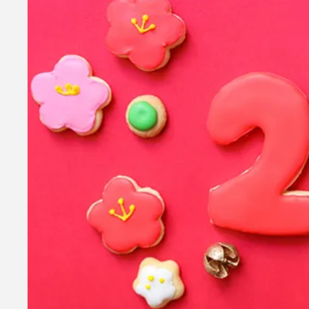
mottole
B to B SERVICE
SDGs
法人のお客様向けサービス
SDG