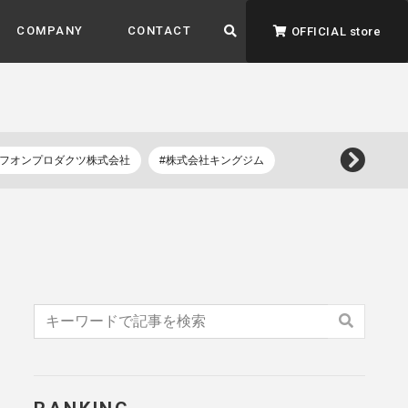
COMPANY
CONTACT
OFFICIAL store
イフオンプロダクツ株式会社
#株式会社キングジム
ADVANTAGE&VISION
強みとビジョン
暮らし、イロドル
ト