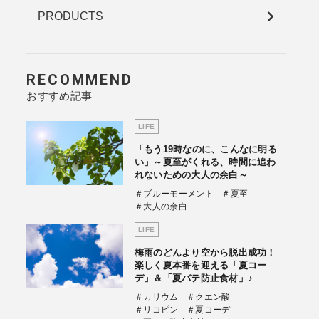
PRODUCTS
RECOMMEND
おすすめ記事
LIFE
「もう19時なのに、こんなに明る
い」～夏至がくれる、時間に追わ
れないための大人の余白～
＃ブルーモーメント
＃夏至
＃大人の余白
LIFE
梅雨のどんより空から脱出成功！
楽しく夏本番を迎える「夏コー
デ」＆「夏バテ防止食材」♪
＃カリウム
＃クエン酸
＃リコピン
＃夏コーデ