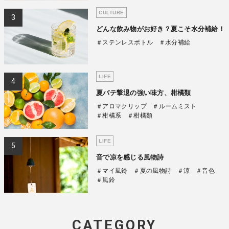
CULTURE
どんな飲み物がお好き？夏こそ水分補給！
＃ステンレスボトル
＃水分補給
LIFE
夏バテ撃退の強い味方、柑橘類
＃アロマクリップ
＃ルームミスト
＃柑橘系
＃柑橘類
LIFE
音で凉を感じる風物詩
＃マイ風鈴
＃夏の風物詩
＃涼
＃音色
＃風鈴
CATEGORY