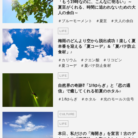
「もう19時なのに、こんなに明るい」～
夏至がくれる、時間に追われないための大
人の余白～
＃ブルーモーメント
＃夏至
＃大人の余白
LIFE
梅雨のどんより空から脱出成功！楽しく夏
本番を迎える「夏コーデ」＆「夏バテ防止
食材」♪
＃カリウム
＃クエン酸
＃リコピン
＃夏コーデ
＃夏バテ防止食材
LIFE
自然界の奇跡⁉「1/fゆらぎ」と「恋の通
信」で癒してくれる初夏のホタル♪
＃1/fゆらぎ
＃ホタル
＃光のモールス信号
CULTURE
LIFE
本日、私だけの「海開き」を宣言！古のデ