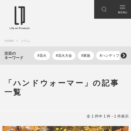
HOME
コラム
注目の
#花火
#花火大会
#家族
#ハンディファン
キーワード
「ハンドウォーマー」の記事
一覧
全 1 件中 1 件 - 1 件表示