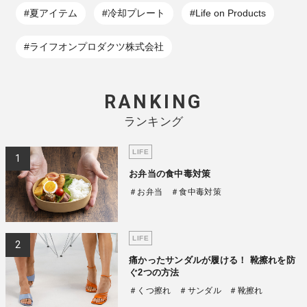
#夏アイテム
#冷却プレート
#Life on Products
#ライフオンプロダクツ株式会社
RANKING
ランキング
LIFE
お弁当の食中毒対策
＃お弁当
＃食中毒対策
LIFE
痛かったサンダルが履ける！ 靴擦れを防
ぐ2つの方法
＃くつ擦れ
＃サンダル
＃靴擦れ