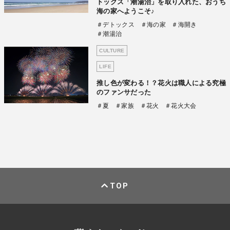
トックス「潮湯治」を取り入れた、おうち
海の家へようこそ♪
＃デトックス
＃海の家
＃海開き
＃潮湯治
CULTURE
LIFE
推し色が変わる！？花火は職人による究極
のファンサだった
＃夏
＃家族
＃花火
＃花火大会
TOP