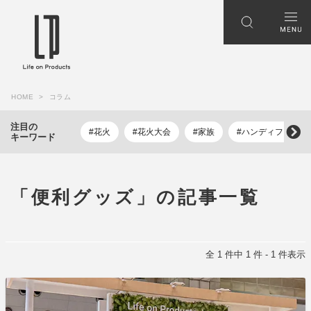
HOME
コラム
注目の
#花火
#花火大会
#家族
#ハンディファン
キーワード
「便利グッズ」の記事一覧
全 1 件中 1 件 - 1 件表示