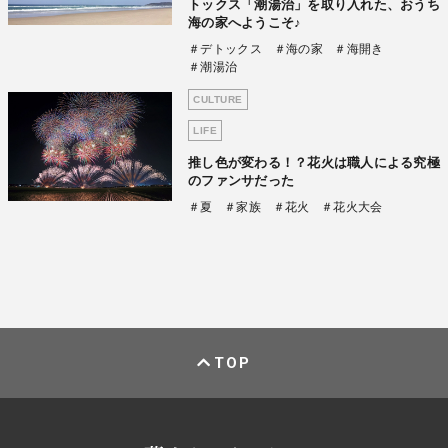
トックス「潮湯治」を取り入れた、おうち
海の家へようこそ♪
＃デトックス
＃海の家
＃海開き
＃潮湯治
CULTURE
LIFE
推し色が変わる！？花火は職人による究極
のファンサだった
＃夏
＃家族
＃花火
＃花火大会
TOP