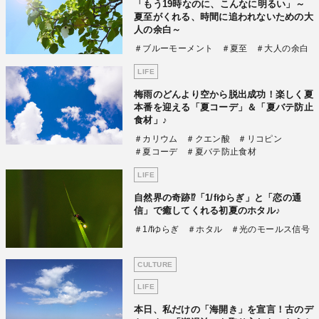
「もう19時なのに、こんなに明るい」～
夏至がくれる、時間に追われないための大
人の余白～
＃ブルーモーメント
＃夏至
＃大人の余白
LIFE
梅雨のどんより空から脱出成功！楽しく夏
本番を迎える「夏コーデ」＆「夏バテ防止
食材」♪
＃カリウム
＃クエン酸
＃リコピン
＃夏コーデ
＃夏バテ防止食材
LIFE
自然界の奇跡⁉「1/fゆらぎ」と「恋の通
信」で癒してくれる初夏のホタル♪
＃1/fゆらぎ
＃ホタル
＃光のモールス信号
CULTURE
LIFE
本日、私だけの「海開き」を宣言！古のデ