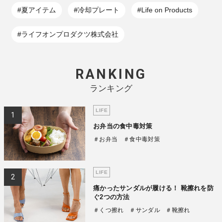
#夏アイテム
#冷却プレート
#Life on Products
#ライフオンプロダクツ株式会社
RANKING
ランキング
LIFE
お弁当の食中毒対策
＃お弁当
＃食中毒対策
LIFE
痛かったサンダルが履ける！ 靴擦れを防
ぐ2つの方法
＃くつ擦れ
＃サンダル
＃靴擦れ