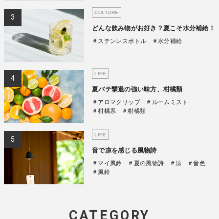
CULTURE
どんな飲み物がお好き？夏こそ水分補給！
＃ステンレスボトル
＃水分補給
LIFE
夏バテ撃退の強い味方、柑橘類
＃アロマクリップ
＃ルームミスト
＃柑橘系
＃柑橘類
LIFE
音で凉を感じる風物詩
＃マイ風鈴
＃夏の風物詩
＃涼
＃音色
＃風鈴
CATEGORY