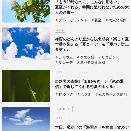
「もう19時なのに、こんなに明るい」～
夏至がくれる、時間に追われないための大
人の余白～
＃ブルーモーメント
＃夏至
＃大人の余白
LIFE
梅雨のどんより空から脱出成功！楽しく夏
本番を迎える「夏コーデ」＆「夏バテ防止
食材」♪
＃カリウム
＃クエン酸
＃リコピン
＃夏コーデ
＃夏バテ防止食材
LIFE
自然界の奇跡⁉「1/fゆらぎ」と「恋の通
信」で癒してくれる初夏のホタル♪
＃1/fゆらぎ
＃ホタル
＃光のモールス信号
CULTURE
LIFE
本日、私だけの「海開き」を宣言！古のデ