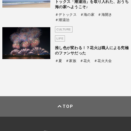
トックス「潮湯治」を取り入れた、おうち
海の家へようこそ♪
＃デトックス
＃海の家
＃海開き
＃潮湯治
CULTURE
LIFE
推し色が変わる！？花火は職人による究極
のファンサだった
＃夏
＃家族
＃花火
＃花火大会
TOP