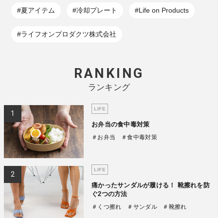
#夏アイテム
#冷却プレート
#Life on Products
#ライフオンプロダクツ株式会社
RANKING
ランキング
LIFE
お弁当の食中毒対策
＃お弁当
＃食中毒対策
LIFE
痛かったサンダルが履ける！ 靴擦れを防
ぐ2つの方法
＃くつ擦れ
＃サンダル
＃靴擦れ