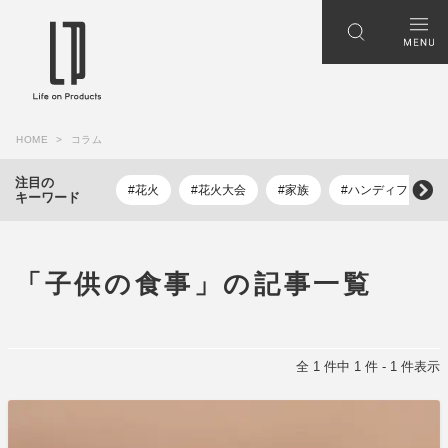
HOME
コラム
注目の
#花火
#花火大会
#家族
#ハンディファン
キーワード
「子供の食事」の記事一覧
全 1 件中 1 件 - 1 件表示