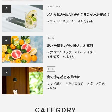
CULTURE
どんな飲み物がお好き？夏こそ水分補給！
＃ステンレスボトル
＃水分補給
LIFE
夏バテ撃退の強い味方、柑橘類
＃アロマクリップ
＃ルームミスト
＃柑橘系
＃柑橘類
LIFE
音で凉を感じる風物詩
＃マイ風鈴
＃夏の風物詩
＃涼
＃音色
＃風鈴
CATEGORY