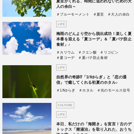
夏至がくれる、時間に追われないための大
人の余白～
＃ブルーモーメント
＃夏至
＃大人の余白
LIFE
梅雨のどんより空から脱出成功！楽しく夏
本番を迎える「夏コーデ」＆「夏バテ防止
食材」♪
＃カリウム
＃クエン酸
＃リコピン
＃夏コーデ
＃夏バテ防止食材
LIFE
自然界の奇跡⁉「1/fゆらぎ」と「恋の通
信」で癒してくれる初夏のホタル♪
＃1/fゆらぎ
＃ホタル
＃光のモールス信号
CULTURE
LIFE
本日、私だけの「海開き」を宣言！古のデ
トックス「潮湯治」を取り入れた、おうち