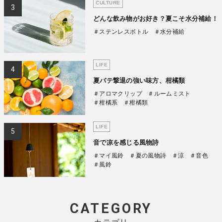
CULTURE
どんな飲み物がお好き？夏こそ水分補給！
＃ステンレスボトル
＃水分補給
LIFE
夏バテ撃退の強い味方、柑橘類
＃アロマクリップ
＃ルームミスト
＃柑橘系
＃柑橘類
LIFE
音で凉を感じる風物詩
＃マイ風鈴
＃夏の風物詩
＃涼
＃音色
＃風鈴
CATEGORY