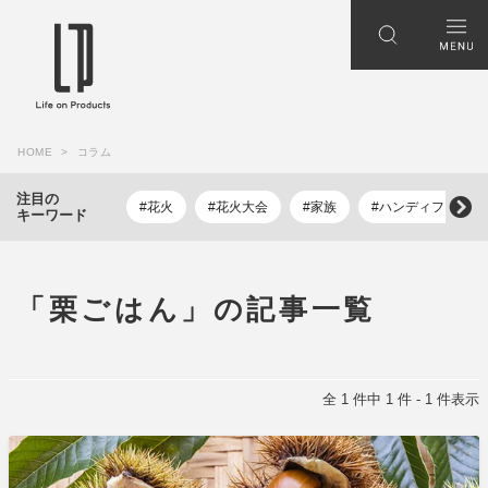
HOME
コラム
注目の
#花火
#花火大会
#家族
#ハンディファン
キーワード
「栗ごはん」の記事一覧
全 1 件中 1 件 - 1 件表示