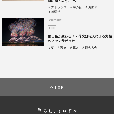
海の家へようこそ♪
＃デトックス
＃海の家
＃海開き
＃潮湯治
CULTURE
LIFE
推し色が変わる！？花火は職人による究極
のファンサだった
＃夏
＃家族
＃花火
＃花火大会
TOP