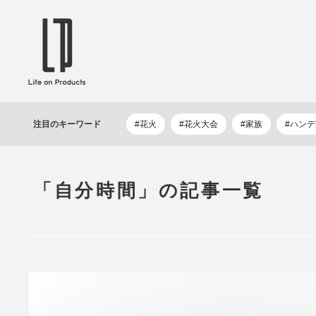
ブランドから選ぶ
企業情報TOPへ
Life on Products
mer
冷凍庫 / 掃除用品 / 加湿器 / ハンディ
ディフュ
注目の
キーワード
#花火
#花火大会
#家族
#ハン
ファン / ヒーター etc
ロマオイル
EVOOCH
RER
美顔器 / フェイススチーマー / ヘッド
イヤホン
スパ / EMS機器 etc
テリー /
「自分時間」の記事一覧
JAVALO ELF
plu
ABOUT US
MESSA
シーリングファン / ペンダントライト
キッチン
Life on Productsについて
代表取
/ インテリアライト / 電球 etc
ン / ヒ
PRISMATE
Siff
キッチン家電 / 加湿器 / ハンディファ
ハンモック
ン / ヒーター etc
Onlili
TOU
陶器エコ加湿器 etc
美顔器 