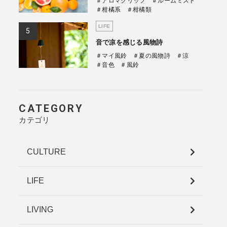
＃アロマクリップ
＃ルームミスト
＃柑橘系
＃柑橘類
LIFE
音で凉を感じる風物詩
＃マイ風鈴
＃夏の風物詩
＃涼
＃音色
＃風鈴
CATEGORY
カテゴリ
CULTURE
LIFE
LIVING