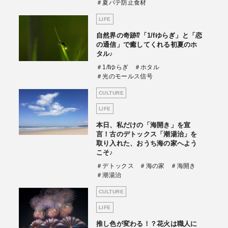
＃夏バテ防止食材
LIFE
自然界の奇跡⁉「1/fゆらぎ」と「恋
の通信」で癒してくれる初夏のホ
タル♪
＃1/fゆらぎ
＃ホタル
＃光のモールス信号
CULTURE
LIFE
本日、私だけの「海開き」を宣
言！古のデトックス「潮湯治」を
取り入れた、おうち海の家へよう
こそ♪
＃デトックス
＃海の家
＃海開き
＃潮湯治
CULTURE
LIFE
推し色が変わる！？花火は職人に