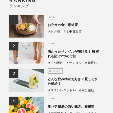
RANKING
ランキング
商品情報TOPへ
LIFE
お弁当の食中毒対策
全商品一覧を見る
＃お弁当
＃食中毒対策
LIFE
痛かったサンダルが履ける！ 靴擦
れを防ぐ2つの方法
＃くつ擦れ
＃サンダル
＃靴擦れ
CULTURE
どんな飲み物がお好き？夏こそ水
分補給！
＃ステンレスボトル
＃水分補給
LIFE
夏バテ撃退の強い味方、柑橘類