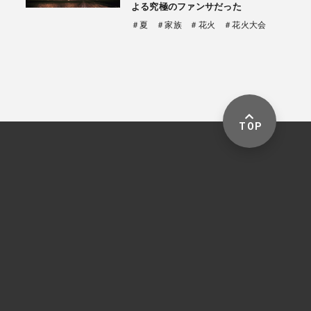
よる究極のファンサだった
＃夏
＃家族
＃花火
＃花火大会
TOP