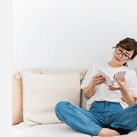
mottole
B to B SERVICE
SDGs
法人のお客様向けサービス
SDG