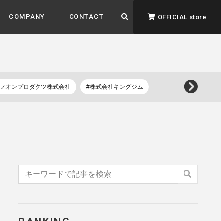
COMPANY
CONTACT
OFFICIAL store
イフオンプロダクツ株式会社
#株式会社キングジム
ADVANTAGE&VISION
強みとビジョン
暮らし、イロドル
ト