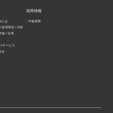
採用情報
ctsとは
中途採用
 経営理念 / 方針
スタッフブログ
中核 / 沿革
けサービス
組み