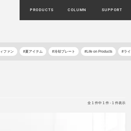
PRODUCTS
COLUMN
SUPPORT
カテゴリから選ぶ
家電
cyu
ーザー / ルームスプレー / ア
ディファン
#夏アイテム
#冷却プレート
#Life on Products
#ラ
家事・生活雑貨
 etc
UU
ルームフレグランス
 / スピーカー / モバイルバッ
 アダプター etc
ビューティー
s more
GE
PROFILE
家電 / 加湿器 / ハンディファ
デジタル雑貨
締役挨拶 / 経営理念 / 方針
会社概要 / 沿革
ーター etc
lus
全 1 件中 1 件 - 1 件表示
ハンモック・ティピー・テン
 / ティピー / テント etc
ライト・シーリングファン
CHBeauty
バイク・アウトドア
/ 多機能ブラシ / ドライヤー