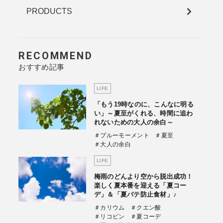
PRODUCTS
RECOMMEND
おすすめ記事
LIFE
「もう19時なのに、こんなに明る
い」～夏至がくれる、時間に追わ
れないための大人の余白～
＃ブルーモーメント
＃夏至
＃大人の余白
LIFE
梅雨のどんより空から脱出成功！
楽しく夏本番を迎える「夏コー
デ」＆「夏バテ防止食材」♪
＃カリウム
＃クエン酸
＃リコピン
＃夏コーデ