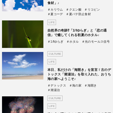
食材」♪
＃カリウム
＃クエン酸
＃リコピン
＃夏コーデ
＃夏バテ防止食材
LIFE
自然界の奇跡⁉「1/fゆらぎ」と「恋の通
信」で癒してくれる初夏のホタル♪
＃1/fゆらぎ
＃ホタル
＃光のモールス信号
CULTURE
LIFE
本日、私だけの「海開き」を宣言！古のデ
トックス「潮湯治」を取り入れた、おうち
海の家へようこそ♪
＃デトックス
＃海の家
＃海開き
＃潮湯治
CULTURE
LIFE