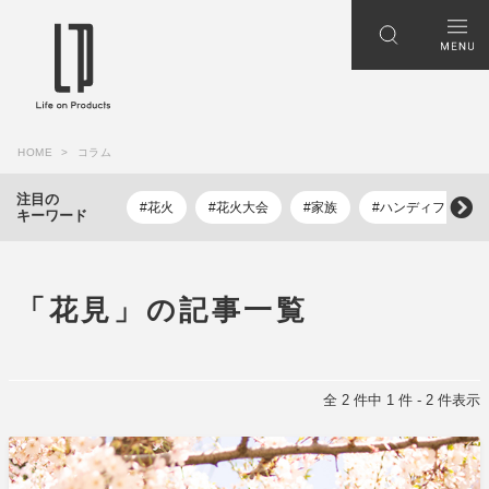
HOME
コラム
注目の
#花火
#花火大会
#家族
#ハンディファン
キーワード
「花見」の記事一覧
全 2 件中 1 件 - 2 件表示