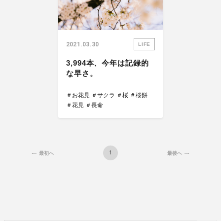
2021.03.30
LIFE
3,994本、今年は記録的
な早さ。
＃お花見
＃サクラ
＃桜
＃桜餅
＃花見
＃長命
1
最初へ
最後へ