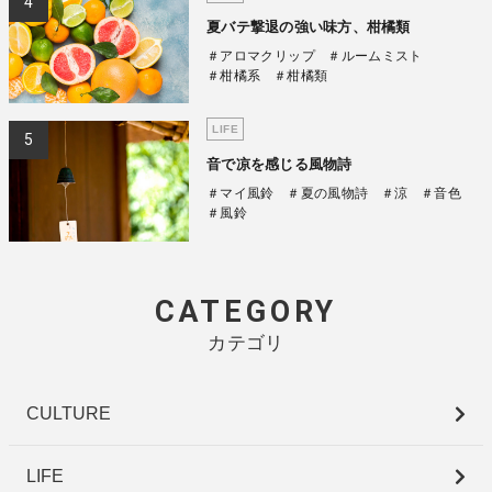
夏バテ撃退の強い味方、柑橘類
＃アロマクリップ
＃ルームミスト
＃柑橘系
＃柑橘類
LIFE
音で凉を感じる風物詩
＃マイ風鈴
＃夏の風物詩
＃涼
＃音色
＃風鈴
CATEGORY
カテゴリ
CULTURE
LIFE