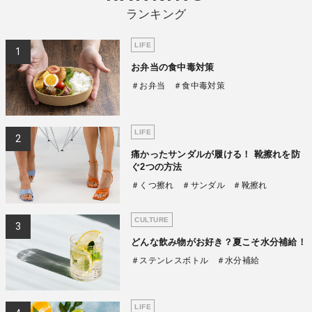
ランキング
LIFE
お弁当の食中毒対策
＃お弁当
＃食中毒対策
LIFE
痛かったサンダルが履ける！ 靴擦れを防
ぐ2つの方法
＃くつ擦れ
＃サンダル
＃靴擦れ
CULTURE
どんな飲み物がお好き？夏こそ水分補給！
＃ステンレスボトル
＃水分補給
LIFE