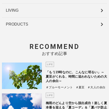
LIVING
PRODUCTS
RECOMMEND
おすすめ記事
LIFE
「もう19時なのに、こんなに明るい」～
夏至がくれる、時間に追われないための大
人の余白～
＃ブルーモーメント
＃夏至
＃大人の余白
LIFE
梅雨のどんより空から脱出成功！楽しく夏
本番を迎える「夏コーデ」＆「夏バテ防止