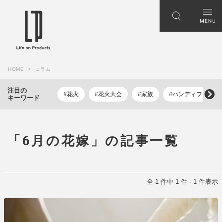
HOME
コラム
注目の
#花火
#花火大会
#家族
#ハンディファン
キーワード
「6月の花嫁」の記事一覧
全 1 件中 1 件 - 1 件表示