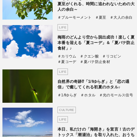
夏至がくれる、時間に追われないための大
人の余白～
＃ブルーモーメント
＃夏至
＃大人の余白
LIFE
梅雨のどんより空から脱出成功！楽しく夏
本番を迎える「夏コーデ」＆「夏バテ防止
食材」♪
＃カリウム
＃クエン酸
＃リコピン
＃夏コーデ
＃夏バテ防止食材
LIFE
自然界の奇跡⁉「1/fゆらぎ」と「恋の通
信」で癒してくれる初夏のホタル♪
＃1/fゆらぎ
＃ホタル
＃光のモールス信号
CULTURE
LIFE
本日、私だけの「海開き」を宣言！古のデ
トックス「潮湯治」を取り入れた、おうち