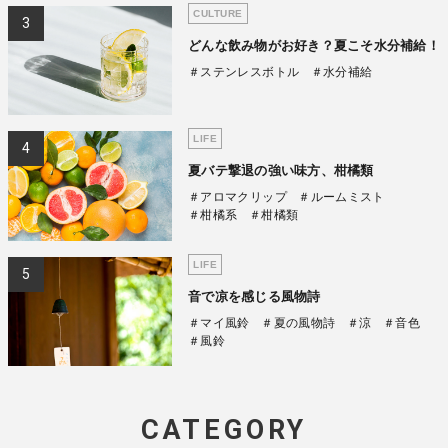
CULTURE
どんな飲み物がお好き？夏こそ水分補給！
＃ステンレスボトル
＃水分補給
LIFE
夏バテ撃退の強い味方、柑橘類
＃アロマクリップ
＃ルームミスト
＃柑橘系
＃柑橘類
LIFE
音で凉を感じる風物詩
＃マイ風鈴
＃夏の風物詩
＃涼
＃音色
＃風鈴
CATEGORY