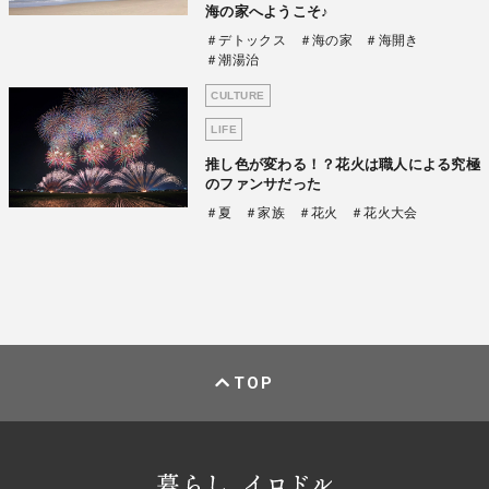
海の家へようこそ♪
＃デトックス
＃海の家
＃海開き
＃潮湯治
CULTURE
LIFE
推し色が変わる！？花火は職人による究極
のファンサだった
＃夏
＃家族
＃花火
＃花火大会
TOP