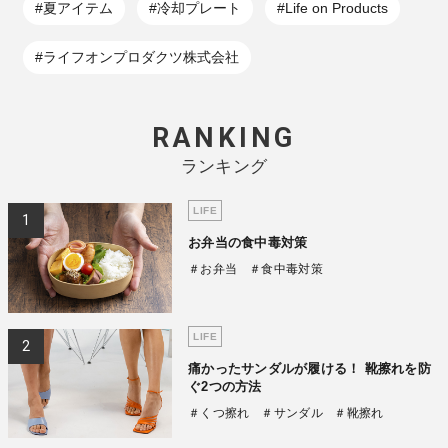
#夏アイテム
#冷却プレート
#Life on Products
#ライフオンプロダクツ株式会社
RANKING
ランキング
LIFE
お弁当の食中毒対策
＃お弁当
＃食中毒対策
LIFE
痛かったサンダルが履ける！ 靴擦れを防
ぐ2つの方法
＃くつ擦れ
＃サンダル
＃靴擦れ