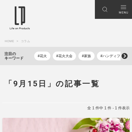
HOME
コラム
注目の
#花火
#花火大会
#家族
#ハンディファン
キーワード
「9月15日」の記事一覧
全 1 件中 1 件 - 1 件表示