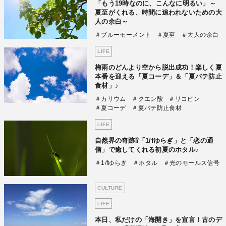
「もう19時なのに、こんなに明るい」～
夏至がくれる、時間に追われないための大
人の余白～
＃ブルーモーメント
＃夏至
＃大人の余白
LIFE
梅雨のどんより空から脱出成功！楽しく夏
本番を迎える「夏コーデ」＆「夏バテ防止
食材」♪
＃カリウム
＃クエン酸
＃リコピン
＃夏コーデ
＃夏バテ防止食材
LIFE
自然界の奇跡⁉「1/fゆらぎ」と「恋の通
信」で癒してくれる初夏のホタル♪
＃1/fゆらぎ
＃ホタル
＃光のモールス信号
CULTURE
LIFE
本日、私だけの「海開き」を宣言！古のデ