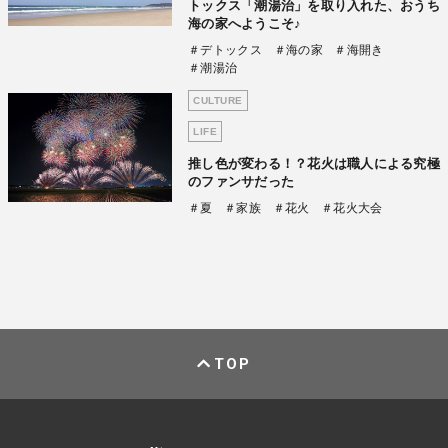
トックス「潮湯治」を取り入れた、おうち
海の家へようこそ♪
＃デトックス
＃海の家
＃海開き
＃潮湯治
CULTURE
LIFE
推し色が変わる！？花火は職人による究極
のファンサだった
＃夏
＃家族
＃花火
＃花火大会
TOP