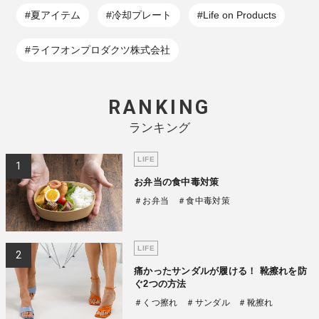
#夏アイテム
#冷却プレート
#Life on Products
#ライフオンプロダクツ株式会社
RANKING
ランキング
LIFE
お弁当の食中毒対策
＃お弁当
＃食中毒対策
LIFE
痛かったサンダルが履ける！ 靴擦れを防
ぐ2つの方法
＃くつ擦れ
＃サンダル
＃靴擦れ