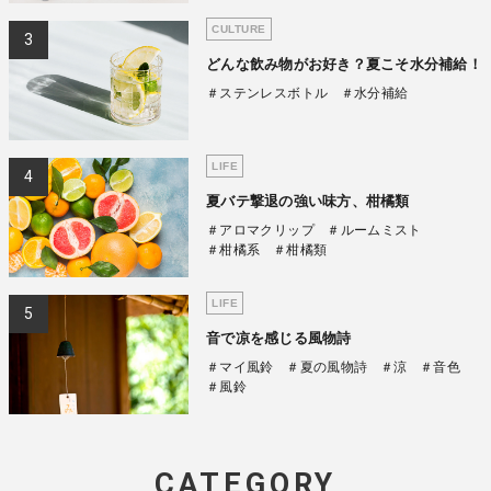
CULTURE
どんな飲み物がお好き？夏こそ水分補給！
＃ステンレスボトル
＃水分補給
LIFE
夏バテ撃退の強い味方、柑橘類
＃アロマクリップ
＃ルームミスト
＃柑橘系
＃柑橘類
LIFE
音で凉を感じる風物詩
＃マイ風鈴
＃夏の風物詩
＃涼
＃音色
＃風鈴
CATEGORY