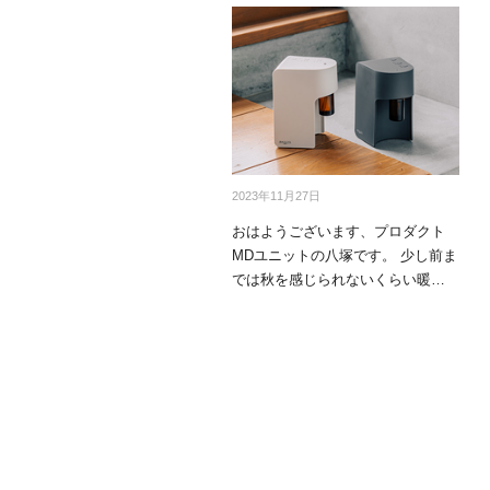
mottole
B to B SERVICE
SDGs
法人のお客様向けサービス
SDG
2023年11月27日
おはようございます、プロダクト
MDユニットの八塚です。 少し前ま
では秋を感じられないくらい暖か
い日々が…