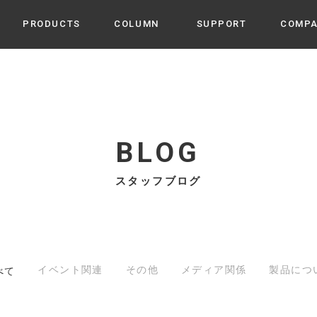
PRODUCTS
COLUMN
SUPPORT
COMP
カテゴリから選ぶ
家電
cyu
ーザー / ルームスプレー / ア
家事・生活雑貨
 etc
BLOG
UU
ルームフレグランス
 / スピーカー / モバイルバッ
スタッフブログ
 アダプター etc
ビューティー
s more
GE
PROFILE
家電 / 加湿器 / ハンディファ
デジタル雑貨
締役挨拶 / 経営理念 / 方針
会社概要 / 沿革
ーター etc
lus
ハンモック・ティピー・テン
 / ティピー / テント etc
イベント関連
その他
メディア関係
製品につ
べて
ライト・シーリングファン
CHBeauty
バイク・アウトドア
/ 多機能ブラシ / ドライヤー