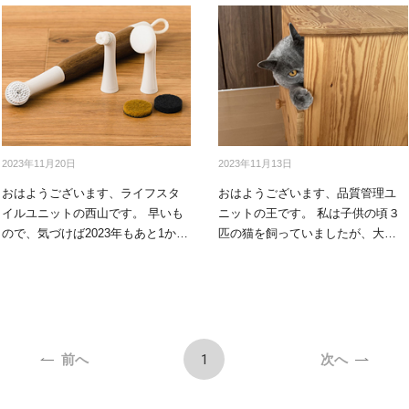
アクセサリー・消耗品
ブランド
sへの取り組み
2023年11月20日
2023年11月13日
おはようございます、ライフスタ
おはようございます、品質管理ユ
イルユニットの西山です。 早いも
ニットの王です。 私は子供の頃３
ので、気づけば2023年もあと1か月
匹の猫を飼っていましたが、大人
と少…
になってし…
1
前へ
次へ