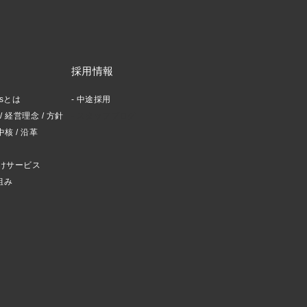
採用情報
ctsとは
中途採用
 経営理念 / 方針
スタッフブログ
中核 / 沿革
けサービス
組み