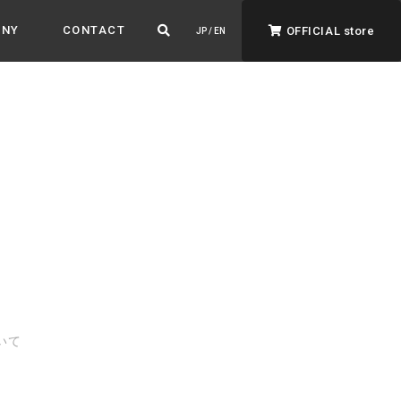
ANY
CONTACT
OFFICIAL store
JP / EN
ADVANTAGE&VISION
強みとビジョン
暮らし、イロドル
ト
いて