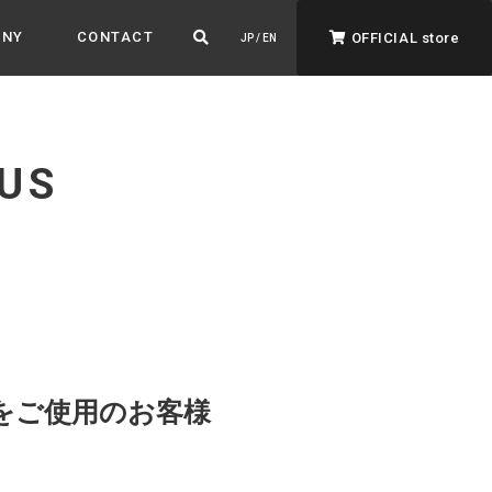
ANY
CONTACT
OFFICIAL store
JP / EN
US
ADVANTAGE&VISION
強みとビジョン
暮らし、イロドル
ト
】をご使用のお客様