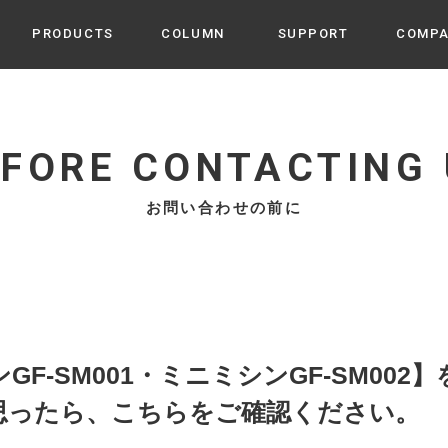
PRODUCTS
COLUMN
SUPPORT
COMP
カテゴリから選ぶ
家電
cyu
EFORE CONTACTING 
ーザー / ルームスプレー / ア
家事・生活雑貨
 etc
お問い合わせの前に
UU
ルームフレグランス
 / スピーカー / モバイルバッ
 アダプター etc
ビューティー
s more
GE
PROFILE
家電 / 加湿器 / ハンディファ
デジタル雑貨
締役挨拶 / 経営理念 / 方針
会社概要 / 沿革
ーター etc
lus
ハンモック・ティピー・テン
F-SM001・ミニミシンGF-SM002
 / ティピー / テント etc
ライト・シーリングファン
思ったら、こちらをご確認ください。
CHBeauty
バイク・アウトドア
/ 多機能ブラシ / ドライヤー