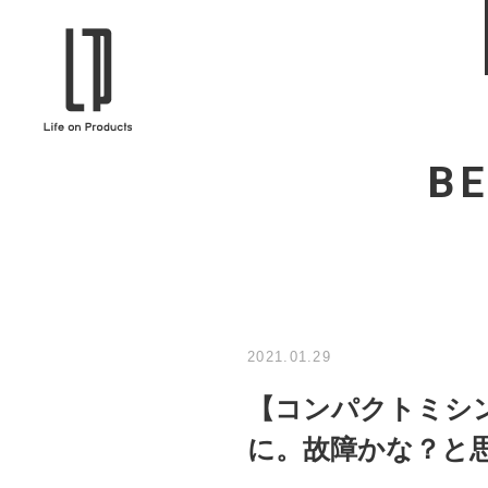
ブランドから選ぶ
企業情報TOPへ
Life on Products
mer
B
冷凍庫 / 掃除用品 / 加湿器 / ハンディ
ディフュ
ファン / ヒーター etc
ロマオイル
EVOOCH
RER
美顔器 / フェイススチーマー / ヘッド
イヤホン
スパ / EMS機器 etc
テリー /
JAVALO ELF
plu
ABOUT US
MESSA
シーリングファン / ペンダントライト
キッチン
Life on Productsについて
代表取
/ インテリアライト / 電球 etc
ン / ヒ
2021.01.29
PRISMATE
Siff
【コンパクトミシンG
キッチン家電 / 加湿器 / ハンディファ
ハンモック
ン / ヒーター etc
に。故障かな？と
Onlili
TOU
陶器エコ加湿器 etc
美顔器 