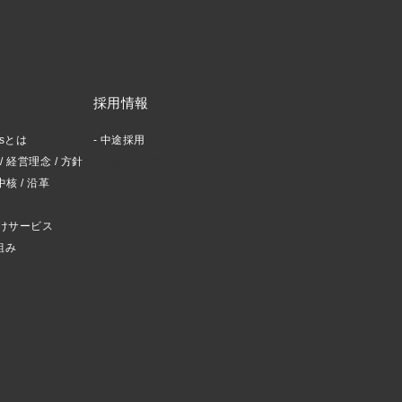
採用情報
ctsとは
中途採用
 経営理念 / 方針
スタッフブログ
中核 / 沿革
けサービス
組み