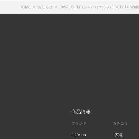
HOME
お知らせ
JAVALO ELF (ジャバロエルフ) JE-CF014 Mo
商品情報
ブランド
カテゴリ
Life on
家電