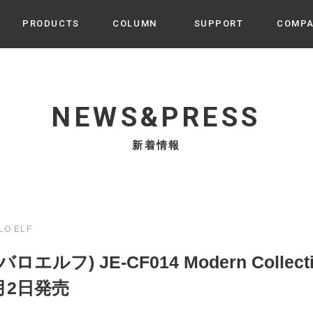
PRODUCTS
COLUMN
SUPPORT
COMP
カテゴリから選ぶ
家電
cyu
NEWS&PRESS
ーザー / ルームスプレー / ア
家事・生活雑貨
 etc
新着情報
UU
ルームフレグランス
 / スピーカー / モバイルバッ
 アダプター etc
ビューティー
s more
GE
PROFILE
家電 / 加湿器 / ハンディファ
デジタル雑貨
締役挨拶 / 経営理念 / 方針
会社概要 / 沿革
ーター etc
LO ELF
lus
ハンモック・ティピー・テン
ャバロエルフ) JE-CF014 Modern Coll
 / ティピー / テント etc
ライト・シーリングファン
2月2日発売
CHBeauty
バイク・アウトドア
/ 多機能ブラシ / ドライヤー