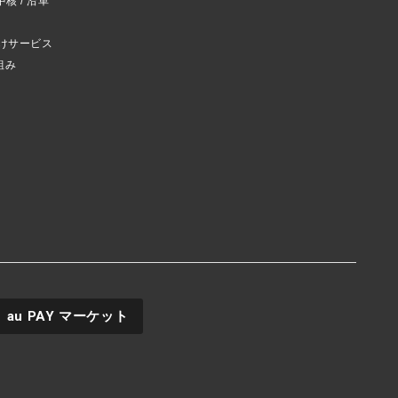
中核 / 沿革
けサービス
組み
au PAY
マーケット