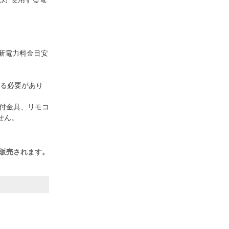
（新電力料金目安
する必要があり
取付金具、リモコ
せん。
ら販売されます。