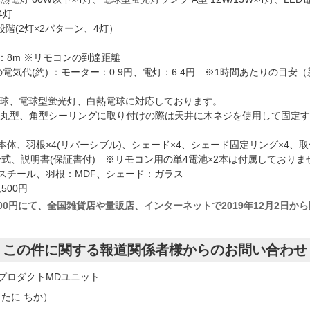
4灯
段階(2灯×2パターン、4灯）
 ：8m ※リモコンの到達距離
の電気代(約) ：モーター：0.9円、電灯：6.4円 ※1時間あたりの目安
D電球、電球型蛍光灯、白熱電球に対応しております。
：丸型、角型シーリングに取り付けの際は天井に木ネジを使用して固定
本体、羽根×4(リバーシブル)、シェード×4、シェード固定リング×4、
式、説明書(保証書付) ※リモコン用の単4電池×2本は付属しておりま
スチール、羽根：MDF、シェード：ガラス
500円
,500円にて、全国雑貨店や量販店、インターネットで2019年12月2日か
この件に関する報道関係者様からのお問い合わせ
 プロダクトMDユニット
たに ちか）