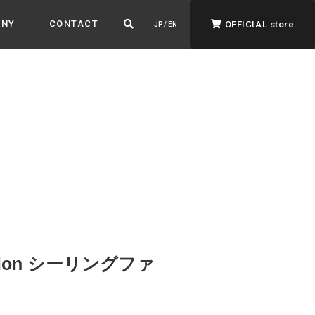
ANY
CONTACT
OFFICIAL store
JP / EN
ADVANTAGE&VISION
強みとビジョン
暮らし、イロドル
ト
ection シーリングファ