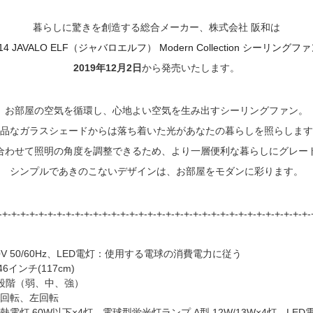
暮らしに驚きを創造する総合メーカー、株式会社 阪和は
014 JAVALO ELF（ジャバロエルフ） Modern Collection シーリングフ
2019年12月2日
から発売いたします。
お部屋の空気を循環し、心地よい空気を生み出すシーリングファン。
品なガラスシェードからは落ち着いた光があなたの暮らしを照らします
合わせて照明の角度を調整できるため、より一層便利な暮らしにグレー
シンプルであきのこないデザインは、お部屋をモダンに彩ります。
-+-+-+-+-+-+-+-+-+-+-+-+-+-+-+-+-+-+-+-+-+-+-+-+-+-+-+-+-+-+-+-+-+-+-
00V 50/60Hz、LED電灯：使用する電球の消費電力に従う
46インチ(117cm)
3段階（弱、中、強）
右回転、左回転
熱電灯 60W以下×4灯、電球型蛍光灯ランプ A型 12W/13W×4灯、LED