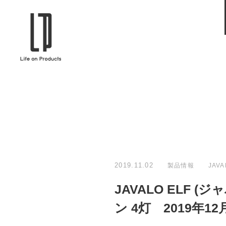
ブランドから選ぶ
企業情報TOPへ
Life on Products
mer
冷凍庫 / 掃除用品 / 加湿器 / ハンディ
ディフュ
ファン / ヒーター etc
ロマオイル
EVOOCH
RER
美顔器 / フェイススチーマー / ヘッド
イヤホン
スパ / EMS機器 etc
テリー /
JAVALO ELF
plu
ABOUT US
MESSA
シーリングファン / ペンダントライト
キッチン
Life on Productsについて
代表取
/ インテリアライト / 電球 etc
ン / ヒ
2019.11.02
製品情報
JAVA
PRISMATE
Siff
JAVALO ELF (ジ
キッチン家電 / 加湿器 / ハンディファ
ハンモック
ン / ヒーター etc
ン 4灯 2019年1
Onlili
TOU
陶器エコ加湿器 etc
美顔器 