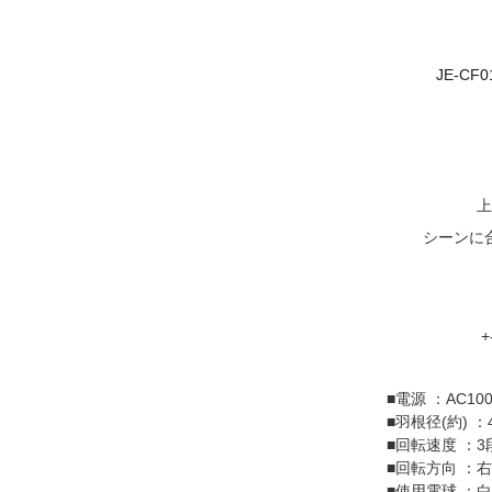
JE-CF
上
シーンに
+
■電源 ：AC1
■羽根径(約) ：
■回転速度 ：
■回転方向 ：
■使用電球 ：白