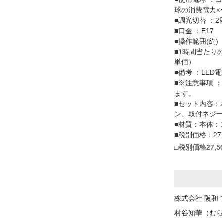
球の消費電力×
■調光切替 ：2
■口金 ：E17
■操作範囲(約)
■1時間当たり
単価）
■備考 ：LE
■※注意事項 
ます。
■セット内容：
ン、取付ネジ一
■材質：本体：
■税別価格：27,
□税別価格27
株式会社 阪和
村谷知華（むら