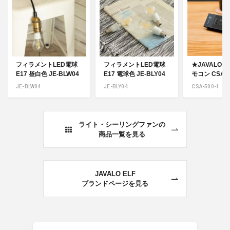
フィラメントLED電球
フィラメントLED電球
★JAVALO E
E17 昼白色 JE-BLW04
E17 電球色 JE-BLY04
モコン CSA-5
JE-BLW04
JE-BLY04
CSA-500-1
ライト・シーリングファンの
商品一覧を見る
JAVALO ELF
ブランドページを見る