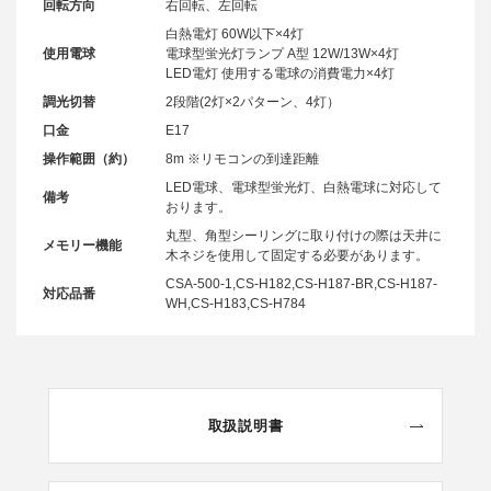
回転方向
右回転、左回転
白熱電灯 60W以下×4灯
使用電球
電球型蛍光灯ランプ A型 12W/13W×4灯
LED電灯 使用する電球の消費電力×4灯
調光切替
2段階(2灯×2パターン、4灯）
口金
E17
操作範囲（約）
8m ※リモコンの到達距離
LED電球、電球型蛍光灯、白熱電球に対応して
備考
おります。
丸型、角型シーリングに取り付けの際は天井に
メモリー機能
木ネジを使用して固定する必要があります。
CSA-500-1,CS-H182,CS-H187-BR,CS-H187-
対応品番
WH,CS-H183,CS-H784
取扱説明書