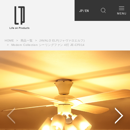
JP / EN
HOME
商品一覧
JAVALO ELF(ジャヴァロエルフ)
Modern Collection シーリングファン 4灯 JE-CF014