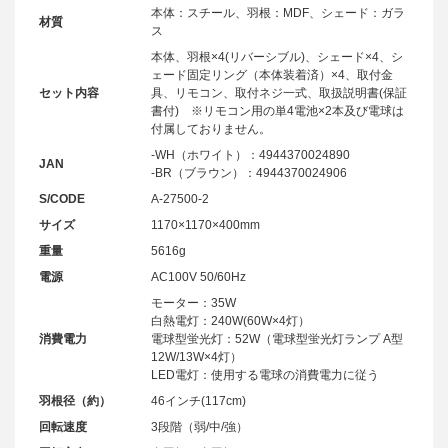
本体：スチール、羽根：MDF、シェード：ガラ
材質
ス
本体、羽根×4(リバーシブル)、シェード×4、シ
ェード固定リング（本体装着済）×4、取付金
セット内容
具、リモコン、取付ネジ一式、取扱説明書(保証
書付) ※リモコン用の単4電池×2本及び電球は
付属しておりません。
-WH（ホワイト）：4944370024890
JAN
-BR（ブラウン）：4944370024906
S/CODE
A-27500-2
サイズ
1170×1170×400mm
重量
5616g
電源
AC100V 50/60Hz
モーター：35W
白熱電灯：240W(60W×4灯）
消費電力
電球型蛍光灯：52W（電球型蛍光灯ランプ A型
12W/13W×4灯）
LED電灯：使用する電球の消費電力に従う
羽根径（約）
46インチ(117cm)
回転速度
3段階（弱/中/強）