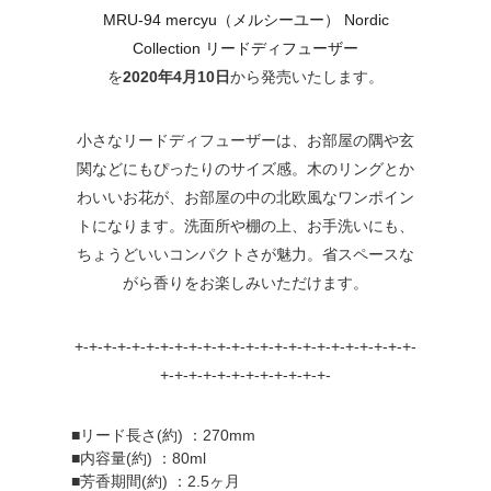
MRU-94 mercyu（メルシーユー） Nordic
Collection リードディフューザー
を
2020年4月10日
から発売いたします。
小さなリードディフューザーは、お部屋の隅や玄
関などにもぴったりのサイズ感。木のリングとか
わいいお花が、お部屋の中の北欧風なワンポイン
トになります。洗面所や棚の上、お手洗いにも、
ちょうどいいコンパクトさが魅力。省スペースな
がら香りをお楽しみいただけます。
+-+-+-+-+-+-+-+-+-+-+-+-+-+-+-+-+-+-+-+-+-+-+-+-
+-+-+-+-+-+-+-+-+-+-+-+-
■リード長さ(約) ：270mm
■内容量(約) ：80ml
■芳香期間(約) ：2.5ヶ月