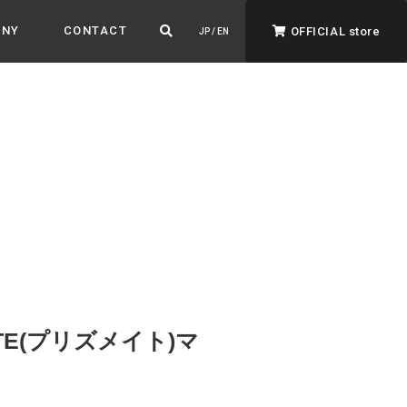
ANY
CONTACT
OFFICIAL store
JP / EN
ADVANTAGE&VISION
強みとビジョン
暮らし、イロドル
ト
TE(プリズメイト)マ