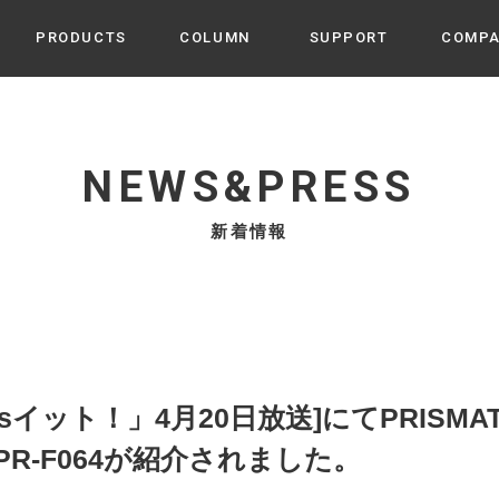
PRODUCTS
COLUMN
SUPPORT
COMP
カテゴリから選ぶ
家電
cyu
NEWS&PRESS
ーザー / ルームスプレー / ア
家事・生活雑貨
 etc
新着情報
UU
ルームフレグランス
 / スピーカー / モバイルバッ
 アダプター etc
ビューティー
s more
GE
PROFILE
家電 / 加湿器 / ハンディファ
デジタル雑貨
締役挨拶 / 経営理念 / 方針
会社概要 / 沿革
ーター etc
lus
ハンモック・ティピー・テン
wsイット！」4月20日放送]にてPRISMA
 / ティピー / テント etc
ライト・シーリングファン
R-F064が紹介されました。
CHBeauty
バイク・アウトドア
/ 多機能ブラシ / ドライヤー