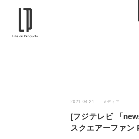
ブランドから選ぶ
企業情報TOPへ
Life on Products
mer
冷凍庫 / 掃除用品 / 加湿器 / ハンディ
ディフュ
ファン / ヒーター etc
ロマオイル
EVOOCH
RER
美顔器 / フェイススチーマー / ヘッド
イヤホン
スパ / EMS機器 etc
テリー /
JAVALO ELF
plu
ABOUT US
MESSA
シーリングファン / ペンダントライト
キッチン
Life on Productsについて
代表取
/ インテリアライト / 電球 etc
ン / ヒ
2021.04.21
メディア
PRISMATE
Siff
[フジテレビ 「ne
キッチン家電 / 加湿器 / ハンディファ
ハンモック
ン / ヒーター etc
スクエアーファン P
Onlili
TOU
陶器エコ加湿器 etc
美顔器 