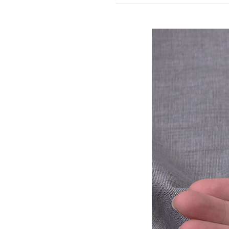
mottole
B to B SERVICE
SDGs
法人のお客様向けサービス
SDG