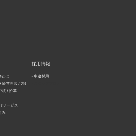
採用情報
ctsとは
中途採用
 経営理念 / 方針
スタッフブログ
中核 / 沿革
けサービス
組み