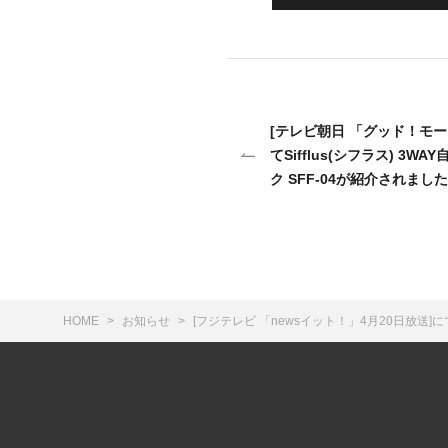
[テレビ朝日 「グッド！モー
てSifflus(シフラス) 3
ク SFF-04が紹介されまし
HOME
お知らせ
[フジテレビ 「newsイット！」4月20日放送]に