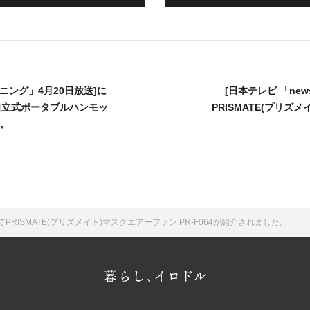
ニング」4月20日放送]に
[日本テレビ 「news
WAY自立式ポータブルハンモッ
PRISMATE(プリズ
た。
てPRISMATE(プリズメイト)マスクエアーファン PR-F064が紹介されました。