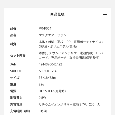
商品仕様
品番
PR-F064
品名
マスクエアーファン
本体：ABS、羽根：PP、専用ポーチ：ナイロン
材質
(表地)・ポリエステル(裏地)
本体(リチウムイオンポリマー電池内蔵)、USB
セット内容
コード、専用ポーチ、取扱説明書(保証書付)
JAN
4944370041422
S/CODE
A-1600-12-4
サイズ
35×18×73mm
重量
22g
電源
DC5V 0.1A(充電時)
消費電力
0.5W
充電電池
リチウムイオンポリマー電池 3.7V、250ｍAh
充電時間（約）
5時間