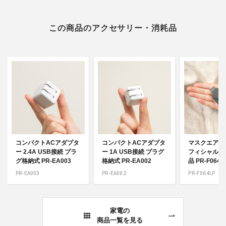
この商品のアクセサリー・消耗品
コンパクトACアダプタ
コンパクトACアダプタ
マスクエアー
ー 2.4A USB接続 プラ
ー 1A USB接続 プラグ
フィシャルス
グ格納式 PR-EA003
格納式 PR-EA002
品 PR-F064L
PR-EA003
PR-EA002
PR-F064LP
家電の
商品一覧を見る