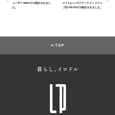
ューザー MRU-97が紹介されまし
メイト)ハンズフリーファン クリッ
た。
プ付 PR-F057が紹介されました。
TOP