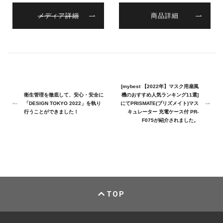
メディア詳細
商品詳細
[mybest 【2022年】マスク用扇風
衛生管理を徹底して、安心・安全に
機のおすすめ人気ランキング11選]
「DESIGN TOKYO 2022」を執り
にてPRISMATE(プリズメイト)マス
行うことができました！
キュレーター 充電ケース付 PR-
F075が紹介されました。
TOP