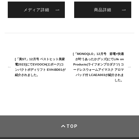
メディア詳細
商品詳細
[「MONOQLO」12月号 節電×快適
[「美ST」12月号 ベストヒット美家
が叶うあったかグッズ]にてLife on
電2023]にてEVOOCH(エボーク)コ
Products(ライフオンプロダクツ) コ
ンパクトボディリフト EVH-BD01が
ードレスウォームアイマスク アロマ
紹介されました。
パッド付 LCAEA003が紹介されま
した。
TOP