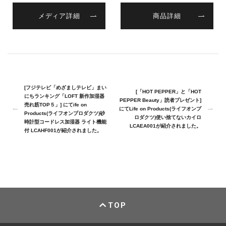
メディア詳細
商品詳細
[フジテレビ「めざましテレビ」まい
[「HOT PEPPER」と「HOT
にちランキング「LOFT 新作加湿器
PEPPER Beauty」読者プレゼント]
売れ筋TOP５」] にてife on
にてLife on Products(ライフオンプ
Products(ライフオンプロダクツ)砂
ロダクツ)使い捨てないカイロ
時計型コードレス加湿器 ライト機能
LCAEA001が紹介されました。
付 LCAHF001が紹介されました。
TOP