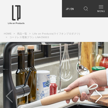
JP / EN
HOME
商品一覧
Life on Products(ライフオンプロダクツ)
コードレス電動ブラシ LNACN003