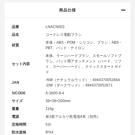
商品仕様
品番
LNACN003
品名
コードレス電動ブラシ
本体：ABS・POM・シリコン、ブラシ：ABS・
材質
PBT、パッド：ナイロン
本体、ラージハードブラシ、スモールソフトブ
ラシ、パッド用アタッチメント（ハード、ソフ
セット内容
ト、スーパーハード）、クイックスタートガイ
ド
-NW（ナチュラルウッド）：4944370052664
JAN
-DW（ダークウッド）：4944370052671
S/CODE
A-3600-8-4
サイズ
39×39×200mm
重量
116g
電源
単3形アルカリ乾電池4本（別売）
定格時間
5分
防水規格
IPX4