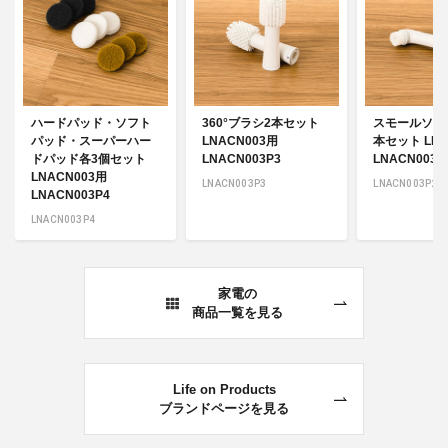
ハードパッド・ソフト
360°ブラシ2本セット
スモールソフ
パッド・スーパーハー
LNACN003用
本セット LNA
ドパッド各3個セット
LNACN003P3
LNACN003P
LNACN003用
LNACN003P3
LNACN003P2
LNACN003P4
LNACN003P4
家電の
商品一覧を見る
Life on Products
ブランドページを見る