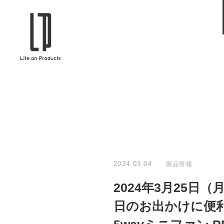
ブランドから選ぶ
企業情報TOPへ
Life on Products
mer
冷凍庫 / 掃除用品 / 加湿器 / ハンディ
ディフュ
ファン / ヒーター etc
ロマオイル
EVOOCH
RER
美顔器 / フェイススチーマー / ヘッド
イヤホン
スパ / EMS機器 etc
テリー /
JAVALO ELF
plu
ABOUT US
MESSA
シーリングファン / ペンダントライト
キッチン
Life on Productsについて
代表取
/ インテリアライト / 電球 etc
ン / ヒ
2024.03.04
製品情報
PRISMATE
Siff
2024年3月25
キッチン家電 / 加湿器 / ハンディファ
ハンモック
ン / ヒーター etc
日のお出かけに便利
Onlili
TOU
陶器エコ加湿器 etc
美顔器 