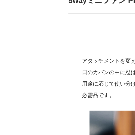
5wayミニファン 
mottole
B to B SERVICE
SDGs
法人のお客様向けサービス
SDG
アタッチメントを変え
日のカバンの中に忍
用途に応じて使い分
必需品です。