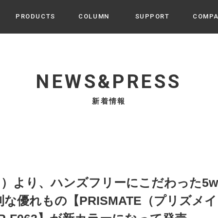
PRODUCTS
COLUMN
SUPPORT
COMP
カテゴリから選ぶ
家電
cyu
NEWS&PRESS
ーザー / ルームスプレー / ア
家事・生活雑貨
 etc
新着情報
UU
ルームフレグランス
 / スピーカー / モバイルバッ
 アダプター etc
ビューティー
s more
GE
PROFILE
家電 / 加湿器 / ハンディファ
デジタル雑貨
締役挨拶 / 経営理念 / 方針
会社概要 / 沿革
ーター etc
lus
ハンモック・ティピー・テン
日（月）より、ハンズフリーにこだわった5
 / ティピー / テント etc
ライト・シーリングファン
な優れもの【PRISMATE（プリズメ
CHBeauty
バイク・アウトドア
/ 多機能ブラシ / ドライヤー