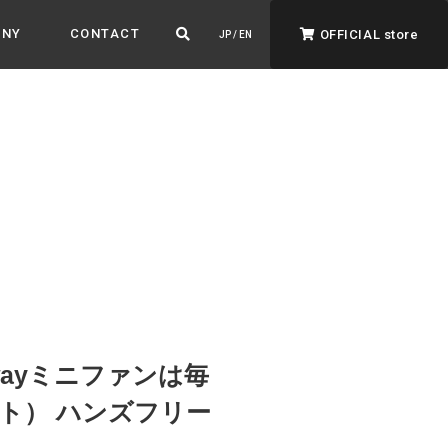
ANY
CONTACT
OFFICIAL store
JP / EN
ADVANTAGE&VISION
強みとビジョン
暮らし、イロドル
ト
wayミニファンは毎
イト） ハンズフリー